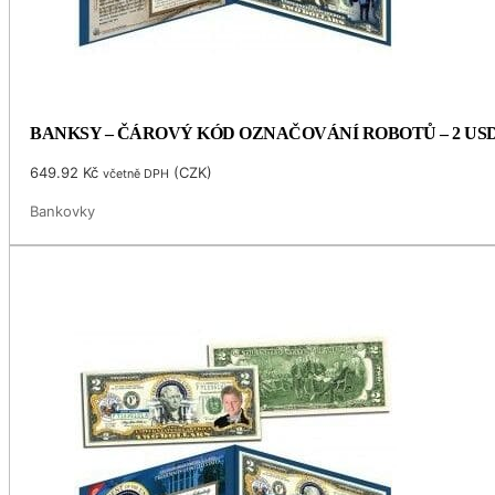
BANKSY – ČÁROVÝ KÓD OZNAČOVÁNÍ ROBOTŮ – 2 US
649.92
Kč
(
CZK
)
včetně DPH
Bankovky