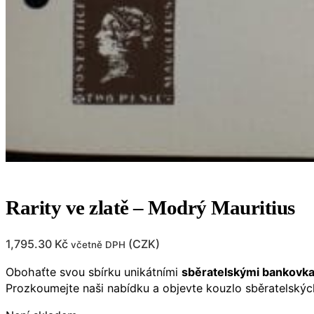
Rarity ve zlatě – Modrý Mauritius
1,795.30
Kč
(
CZK
)
včetně DPH
Obohaťte svou sbírku unikátními
sběratelskými bankovk
Prozkoumejte naši nabídku a objevte kouzlo sběratelskýc