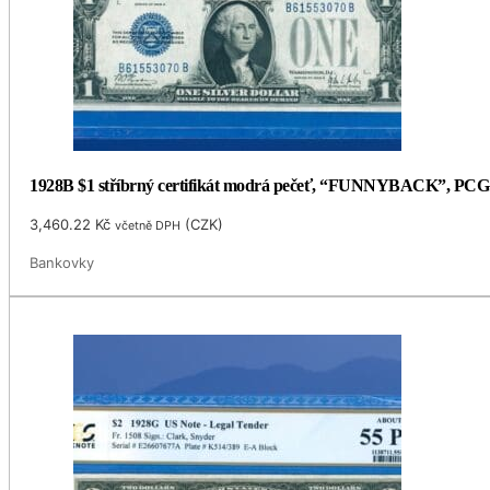
1928B $1 stříbrný certifikát modrá pečeť, “FUNNYBACK”, PCG
3,460.22
Kč
(
CZK
)
včetně DPH
Bankovky