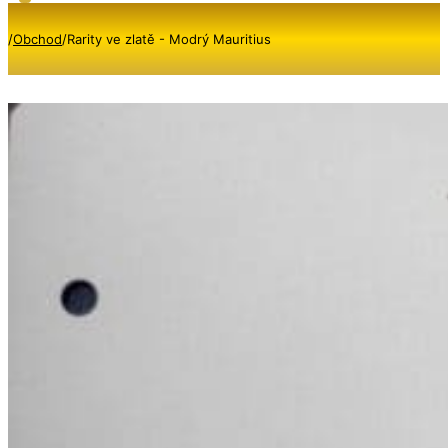
/
Obchod
/
Rarity ve zlatě - Modrý Mauritius