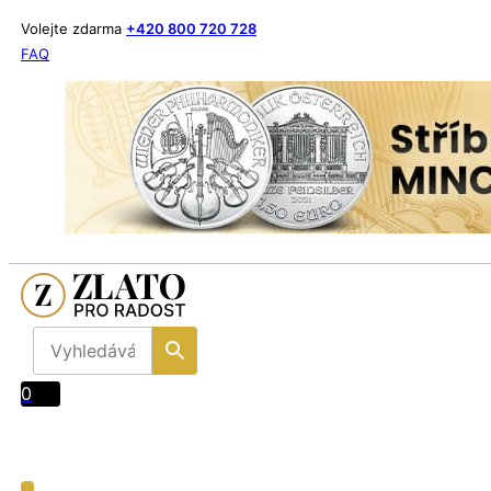
Volejte zdarma
+420 800 720 728
FAQ
0