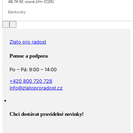
48.74
Kč
(
CZK
)
včetně DPH
Bankovky
Zlato pro radost
Pomoc a podpora
Po – Pá: 9:00 – 14:00
+420 800 720 728
info@zlatoproradost.cz
Chci dostávat pravidelné novinky!​