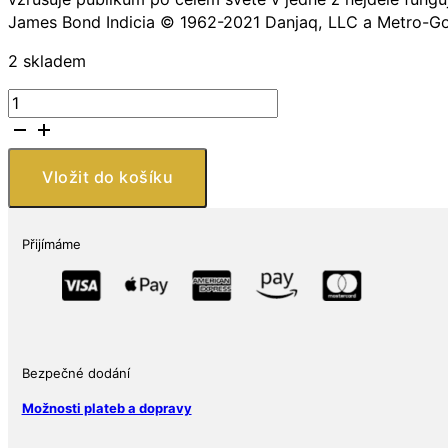
James Bond Indicia © 1962-2021 Danjaq, LLC a Metro-Go
2 skladem
Perth
Mint
Stříbrná
mince
Vložit do košíku
007
James
Bond
Přijímáme
The
Man
with
the
Golden
Gun
Bezpečné dodání
1/2
Možnosti plateb a dopravy
Oz
Tuvalu