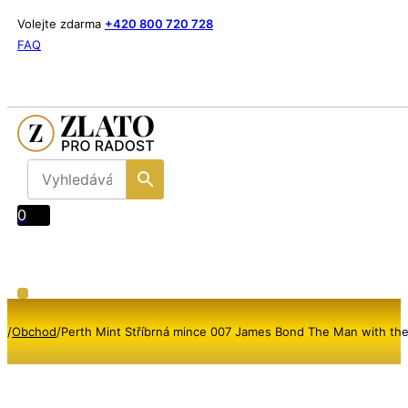
Volejte zdarma
+420 800 720 728
FAQ
0
/
Obchod
/
Perth Mint Stříbrná mince 007 James Bond The Man with th