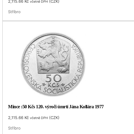
2,115.66
Kč
(
CZK
)
včetně DPH
Stříbro
Mince :50 Kčs 120. výročí úmrtí Jána Kollára 1977
2,115.66
Kč
(
CZK
)
včetně DPH
Stříbro