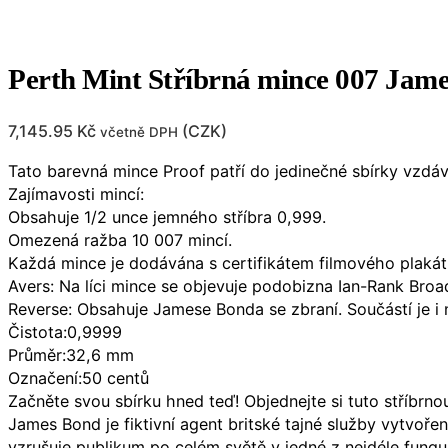
Perth Mint Stříbrná mince 007 Jam
7,145.95
Kč
(
CZK
)
včetně DPH
Tato barevná mince Proof patří do jedinečné sbírky vzdáva
Zajímavosti mincí:
Obsahuje 1/2 unce jemného stříbra 0,999.
Omezená ražba 10 007 mincí.
Každá mince je dodávána s certifikátem filmového plakát
Avers: Na líci mince se objevuje podobizna Ian-Rank Broad
Reverse: Obsahuje Jamese Bonda se zbraní. Součástí je i 
Čistota:0,9999
Průměr:32,6 mm
Označení:50 centů
Začněte svou sbírku hned teď! Objednejte si tuto stříbrn
James Bond je fiktivní agent britské tajné služby vytvoř
vzrušuje publikum po celém světě v jedné z nejdéle funguj