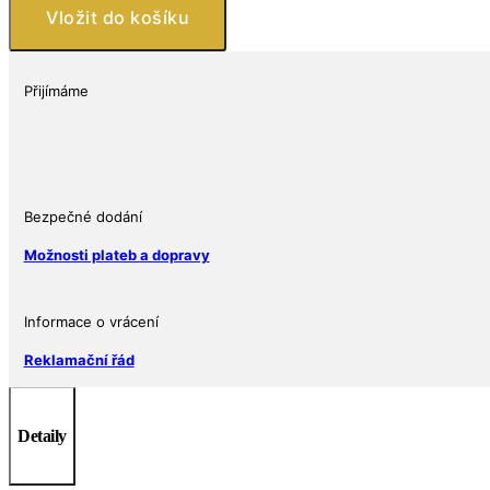
Lunar
Vložit do košíku
Králík
se
sladkovodními
Přijímáme
perlami
1
Oz
množství
Bezpečné dodání
Možnosti plateb a dopravy
Informace o vrácení
Reklamační řád
Detaily