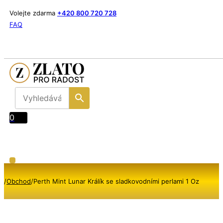
Volejte zdarma
+420 800 720 728
FAQ
0
/
Obchod
/
Perth Mint Lunar Králík se sladkovodními perlami 1 Oz