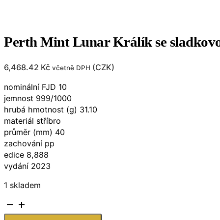
Perth Mint Lunar Králík se sladkov
6,468.42
Kč
(
CZK
)
včetně DPH
nominální FJD 10
jemnost 999/1000
hrubá hmotnost (g) 31.10
materiál stříbro
průměr (mm) 40
zachování pp
edice 8,888
vydání 2023
1 skladem
Perth
Mint