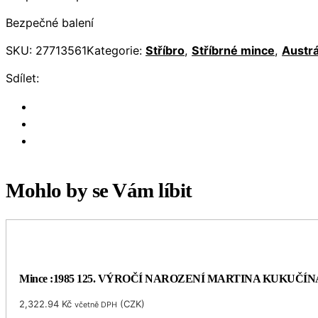
Bezpečné balení
SKU:
27713561
Kategorie:
Stříbro
,
Stříbrné mince
,
Austrá
Sdílet:
Mohlo by se Vám líbit
Mince :1985 125. VÝROČÍ NAROZENÍ MARTINA KUKUČÍN
2,322.94
Kč
(
CZK
)
včetně DPH