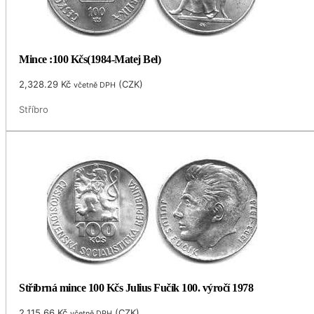
Mince :100 Kčs(1984-Matej Bel)
2,328.29
Kč
(
CZK
)
včetně DPH
Stříbro
Stříbrná mince 100 Kčs Julius Fučík 100. výročí 1978
2,115.66
Kč
(
CZK
)
včetně DPH