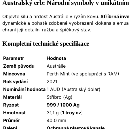
Australský erb: Národní symboly v unikátním 
Objevte sílu a hrdost Austrálie v ryzím kovu.
Stříbrná inv
dynamické a bohatě zdobené vyobrazení klokana a emua v 
chrání její detailní ražbu a špičkový stav.
Kompletní technické specifikace
Parametr
Hodnota
Země původu
Austrálie
Mincovna
Perth Mint (ve spolupráci s RAM)
Rok vydání
2021
Nominální hodnota
1 AUD (Australský dolar)
Materiál
Stříbro (Ag)
Ryzost
999 / 1000 Ag
Hmotnost
31,1 g (
1 troy oz
)
Průměr
40,0 mm
Balení
Ochranná plastová kapsle