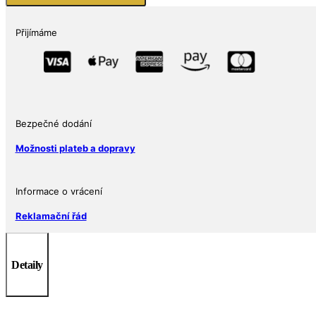
mince
2021
Přijímáme
AUSTRALSKÝ
ERB
(Australia's
Coat
of
Arms)
Bezpečné dodání
1
Možnosti plateb a dopravy
oz
Ag
999
Informace o vrácení
Perth
Reklamační řád
Mint
množství
Detaily