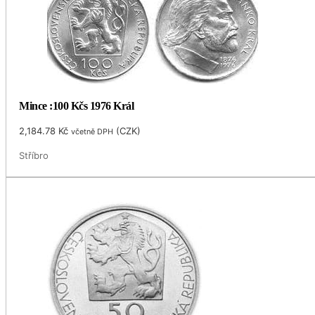
Mince :100 Kčs 1976 Král
2,184.78
Kč
(
CZK
)
včetně DPH
Stříbro