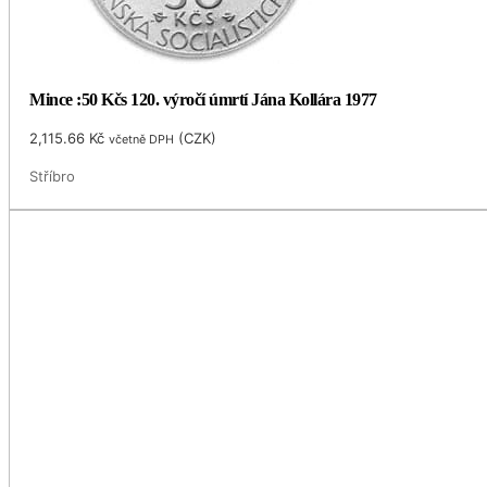
Mince :50 Kčs 120. výročí úmrtí Jána Kollára 1977
2,115.66
Kč
(
CZK
)
včetně DPH
Stříbro