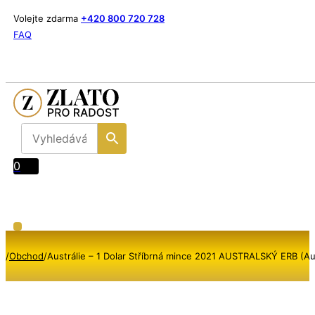
Volejte zdarma
+420 800 720 728
FAQ
0
/
Obchod
/
Austrálie – 1 Dolar Stříbrná mince 2021 AUSTRALSKÝ ERB (Aus