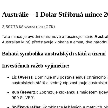
Austrálie – 1 Dolar Stříbrná minc
3,597.73
Kč
(
CZK
)
včetně DPH
Tato mince je úvodní emisí nové a fascinující série
Austral
Australian Mint) představuje klokana a emua, dva národn
Bohatá symbolika australských států a území
Investičních ražeb výjimečné:
Líc (Avers):
Dominuje mu postava emua chránícího svá
australských států a sedmý cíp zastupuje australská
Rub (Reverz):
Zobrazuje klokanku s mládětem (joeym
999 SILVER“.
Špičková ražba:
Kombinace leštěných a matných ploc