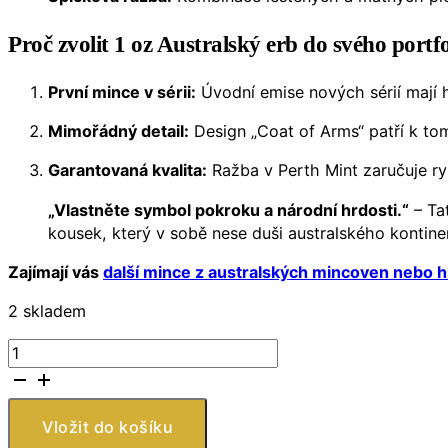
Proč zvolit 1 oz Australský erb do svého portf
První mince v sérii:
Úvodní emise nových sérií mají hi
Mimořádný detail:
Design „Coat of Arms“ patří k tom
Garantovaná kvalita:
Ražba v Perth Mint zaručuje ry
„Vlastněte symbol pokroku a národní hrdosti.“
– Ta
kousek, který v sobě nese duši australského kontine
Zajímají vás
další mince z australských mincoven nebo hle
2 skladem
Austrálie
–
1
Dolar
Vložit do košíku
Stříbrná