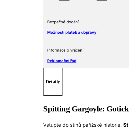
2017
Čad
Proof
Bezpečné dodání
Box
&
Možnosti plateb a dopravy
COA
množství
Informace o vrácení
Reklamační řád
Detaily
Spitting Gargoyle: Gotic
Vstupte do stínů pařížské historie.
St