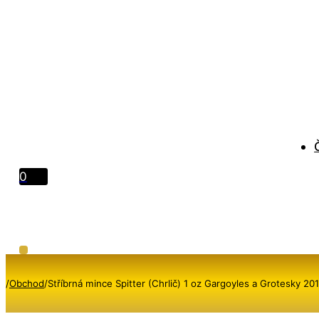
0
/
Obchod
/
Stříbrná mince Spitter (Chrlič) 1 oz Gargoyles a Grotesky 2