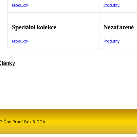
Produkty
Produkty
Speciálni kolekce
Nezařazené
Produkty
Produkty
Články
017 Čad Proof Box & COA