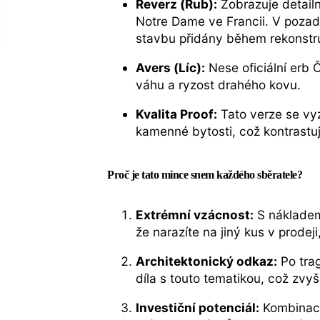
Reverz (Rub):
Zobrazuje detailn
Notre Dame ve Francii. V pozadí
stavbu přidány během rekonstruk
Avers (Líc):
Nese oficiální erb 
váhu a ryzost drahého kovu.
Kvalita Proof:
Tato verze se vy
kamenné bytosti, což kontrastu
Proč je tato mince snem každého sběratele?
Extrémní vzácnost:
S nákladem
že narazíte na jiný kus v prodeji
Architektonický odkaz:
Po tra
díla s touto tematikou, což zvy
Investiční potenciál:
Kombinace 