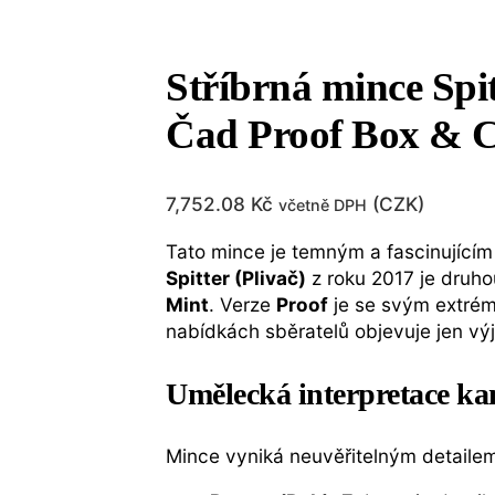
Stříbrná mince Spit
Čad Proof Box &
7,752.08
Kč
(
CZK
)
včetně DPH
Tato mince je temným a fascinující
Spitter (Plivač)
z roku 2017 je druho
Mint
. Verze
Proof
je se svým extré
nabídkách sběratelů objevuje jen vý
Umělecká interpretace ka
Mince vyniká neuvěřitelným detailem