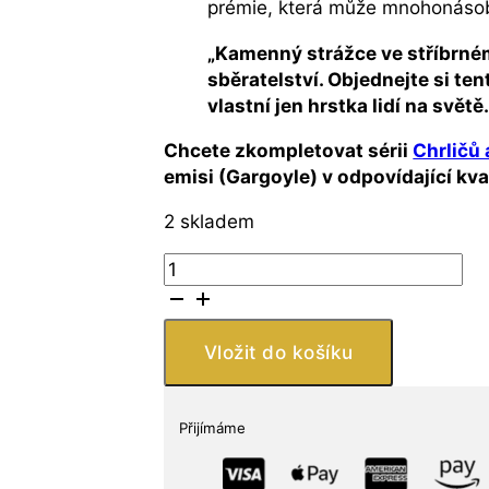
prémie, která může mnohonáso
„Kamenný strážce ve stříbrném
sběratelství. Objednejte si te
vlastní jen hrstka lidí na světě
Chcete zkompletovat sérii
Chrličů
emisi (Gargoyle) v odpovídající kv
2 skladem
Stříbrná
mince
Spitter
(Chrlič)
Vložit do košíku
1
oz
Gargoyles
Přijímáme
a
Grotesky