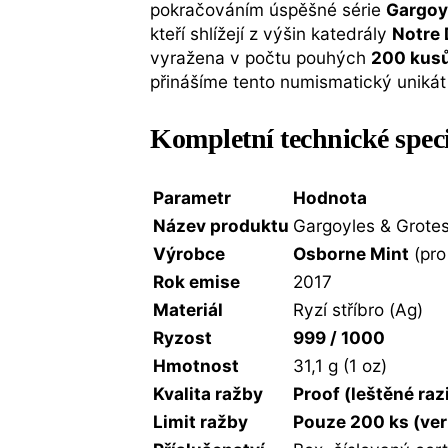
pokračováním úspěšné série
Gargoy
kteří shlížejí z výšin katedrály
Notre
vyražena v počtu pouhých
200 kus
přinášíme tento numismatický unikát 
Kompletní technické spec
Parametr
Hodnota
Název produktu
Gargoyles & Grotes
Výrobce
Osborne Mint
(pro
Rok emise
2017
Materiál
Ryzí stříbro (Ag)
Ryzost
999 / 1000
Hmotnost
31,1 g (1 oz)
Kvalita ražby
Proof (leštěné raz
Limit ražby
Pouze 200 ks (ver