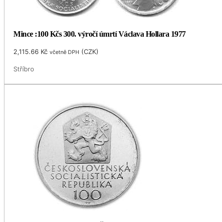
Mince :100 Kčs 300. výročí úmrtí Václava Hollara 1977
2,115.66
Kč
(
CZK
)
včetně DPH
Stříbro