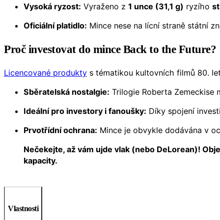
Vysoká ryzost:
Vyraženo z
1 unce (31,1 g)
ryzího
st
Oficiální platidlo:
Mince nese na lícní straně státní 
Proč investovat do mince Back to the Future?
Licencované produkty
s tématikou kultovních filmů 80. le
Sběratelská nostalgie:
Trilogie Roberta Zemeckise m
Ideální pro investory i fanoušky:
Díky spojení invest
Prvotřídní ochrana:
Mince je obvykle dodávána v ochr
Nečekejte, až vám ujde vlak (nebo DeLorean)! Objedn
kapacity.
Vlastnosti