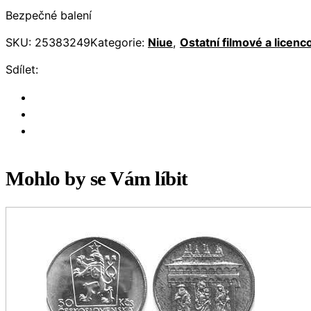
Bezpečné balení
SKU:
25383249
Kategorie:
Niue
,
Ostatní filmové a licen
Sdílet:
Mohlo by se Vám líbit