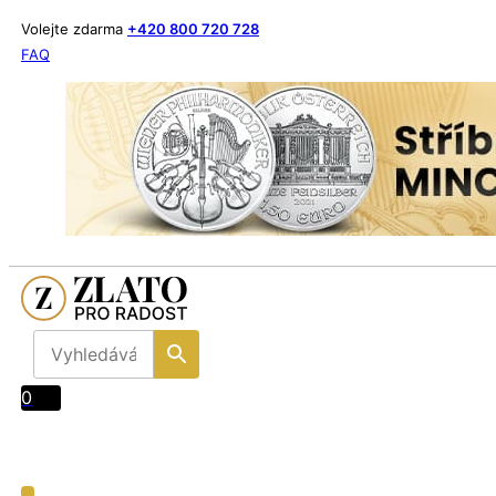
Volejte zdarma
+420 800 720 728
FAQ
0