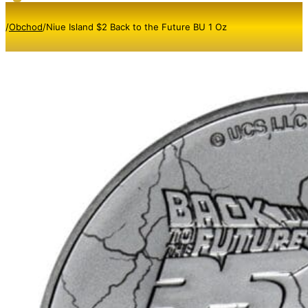
/
Obchod
/
Niue Island $2 Back to the Future BU 1 Oz