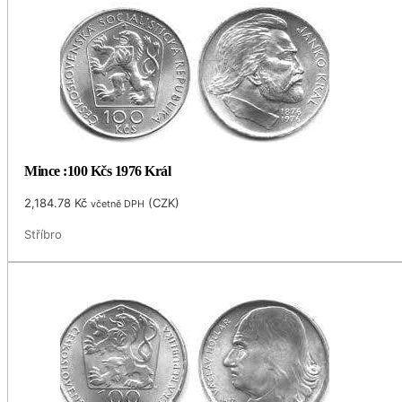
Mince :100 Kčs 1976 Král
2,184.78
Kč
(
CZK
)
včetně DPH
Stříbro