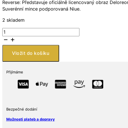
Reverse: Představuje oficiálně licencovaný obraz Deloreon
Suverénní mince podporovaná Niue.
2 skladem
Niue
Island
$2
Back
Vložit do košíku
to
the
Future
Přijímáme
BU
1
Oz
množství
Bezpečné dodání
Možnosti plateb a dopravy