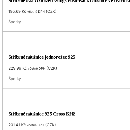
Stříbrné 925 Oxidized Wings Push-Back náušnice ve tvaru kř
195.69
Kč
(
CZK
)
včetně DPH
Šperky
Stříbrné náušnice jednorožec 925
229.99
Kč
(
CZK
)
včetně DPH
Šperky
Stříbrné náušnice 925 Cross Kříž
201.41
Kč
(
CZK
)
včetně DPH