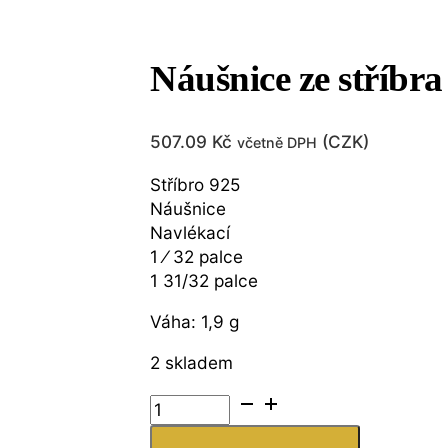
Náušnice ze stříbra
507.09
Kč
(
CZK
)
včetně DPH
Stříbro 925
Náušnice
Navlékací
1 ⁄ 32 palce
1 31/32 palce
Váha: 1,9 g
2 skladem
Náušnice
ze