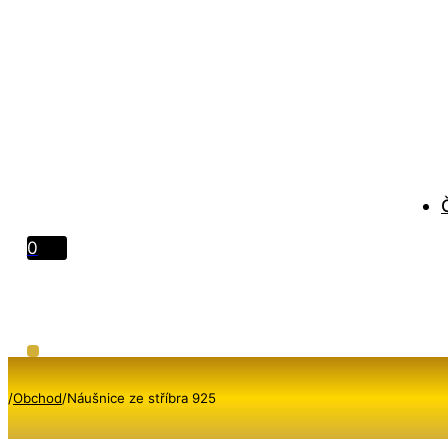
0
/
Obchod
/
Náušnice ze stříbra 925