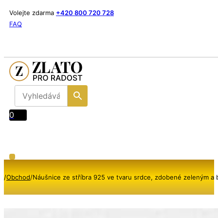
Volejte zdarma
+420 800 720 728
FAQ
0
/
Obchod
/
Náušnice ze stříbra 925 ve tvaru srdce, zdobené zeleným a 