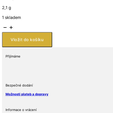
2,1 g
1 skladem
Náušnice
ze
stříbra
Vložit do košíku
925
ve
tvaru
Přijímáme
srdce,
zdobené
zeleným
a
bílými
Bezpečné dodání
kameny
Možnosti plateb a dopravy
množství
Informace o vrácení