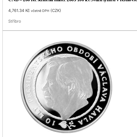
4,761.34
Kč
(
CZK
)
včetně DPH
Stříbro