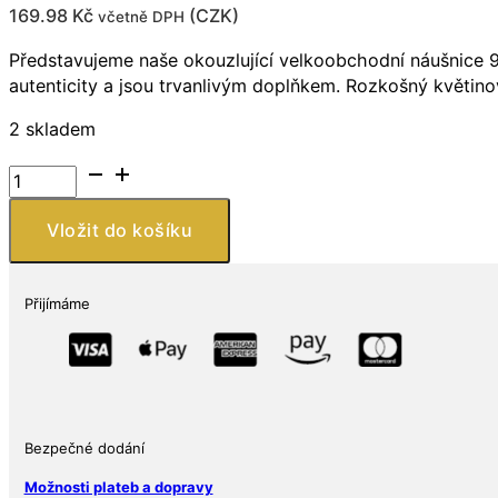
169.98
Kč
(
CZK
)
včetně DPH
Představujeme naše okouzlující velkoobchodní náušnice 92
autenticity a jsou trvanlivým doplňkem. Rozkošný květin
2 skladem
Náušnice
ze
stříbra
Vložit do košíku
925
ve
tvaru
Přijímáme
květinek
zdobené
světlé
modrým
smaltem
Bezpečné dodání
množství
Možnosti plateb a dopravy