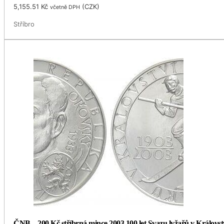
5,155.51
Kč
(
CZK
)
včetně DPH
Stříbro
ČNB – 200 Kč stříbrná mince 2003 100 let Svazu lyžařů v Královst