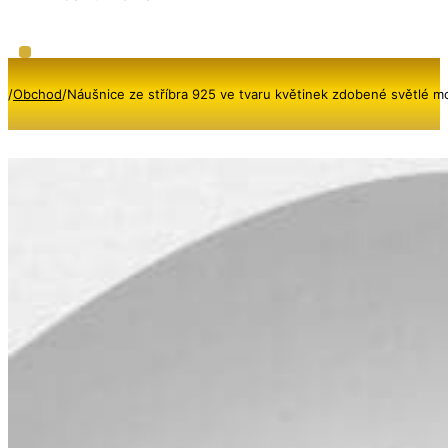
/
Obchod
/
Náušnice ze stříbra 925 ve tvaru květinek zdobené světlé 