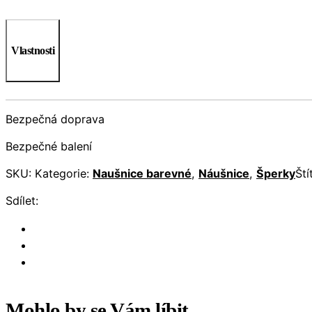
Vlastnosti
Bezpečná doprava
Bezpečné balení
SKU:
Kategorie:
Naušnice barevné
,
Náušnice
,
Šperky
Ští
Sdílet:
Mohlo by se Vám líbit