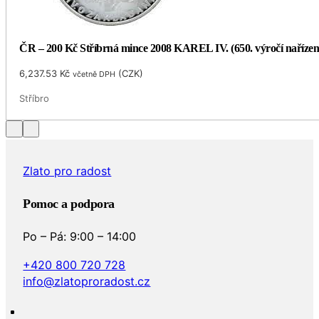
ČR – 200 Kč Stříbrná mince 2008 KAREL IV. (650. výročí naříze
6,237.53
Kč
(
CZK
)
včetně DPH
Stříbro
Zlato pro radost
Pomoc a podpora
Po – Pá: 9:00 – 14:00
+420 800 720 728
info@zlatoproradost.cz