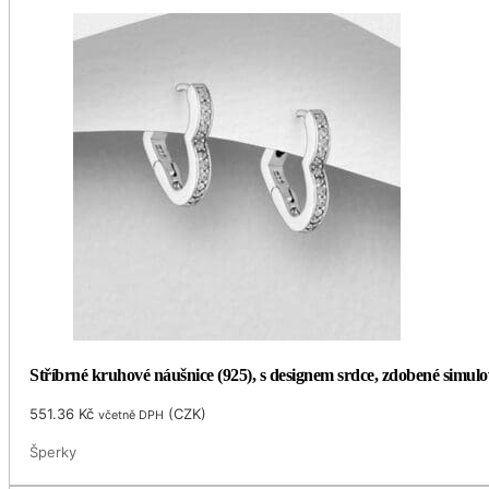
Stříbrné kruhové náušnice (925), s designem srdce, zdobené simu
551.36
Kč
(
CZK
)
včetně DPH
Šperky