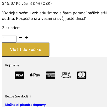
345.67
Kč
(
CZK
)
včetně DPH
“Dodejte svému vzhledu šmrnc a šarm pomocí našich stříb
outfitu. Pospěšte si a vezmi si svůj ještě dnes!”
2 skladem
Náušnice
ze
stříbra
Vložit do košíku
925
se
srdcem
Přijímáme
a
beruškou,
zdobené
smaltem
množství
Bezpečné dodání
Možnosti plateb a dopravy