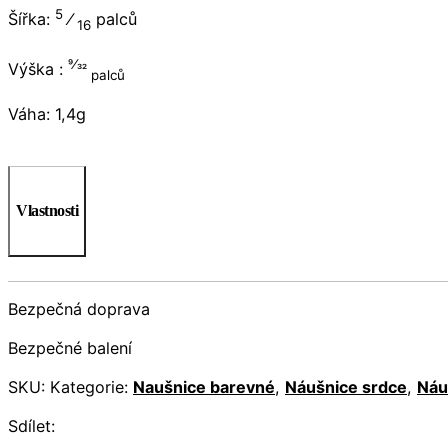
5
Šířka:
⁄
palců
16
9⁄32
Výška :
palců
Váha: 1,4g
Vlastnosti
Bezpečná doprava
Bezpečné balení
SKU:
Kategorie:
Naušnice barevné
,
Náušnice srdce
,
Náu
Sdílet: