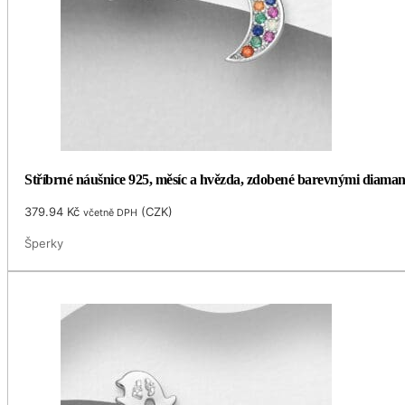
Stříbrné náušnice 925, měsíc a hvězda, zdobené barevnými diamanty
379.94
Kč
(
CZK
)
včetně DPH
Šperky