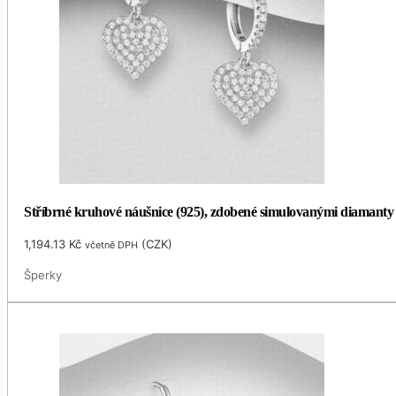
Stříbrné kruhové náušnice (925), zdobené simulovanými diamant
1,194.13
Kč
(
CZK
)
včetně DPH
Šperky