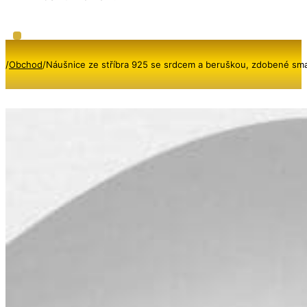
/
Obchod
/
Náušnice ze stříbra 925 se srdcem a beruškou, zdobené sm