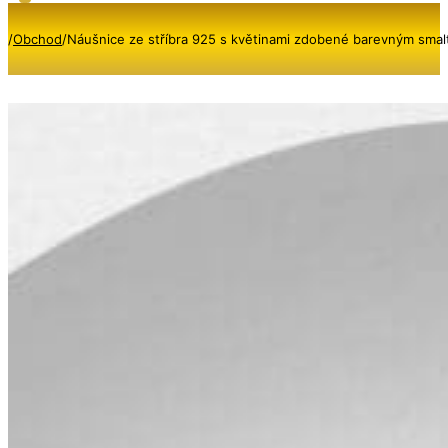
/
Obchod
/
Náušnice ze stříbra 925 s květinami zdobené barevným sma