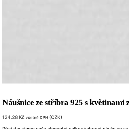
Náušnice ze stříbra 925 s květinam
124.28
Kč
(
CZK
)
včetně DPH
Představujeme naše elegantní velkoobchodní náušnice se z