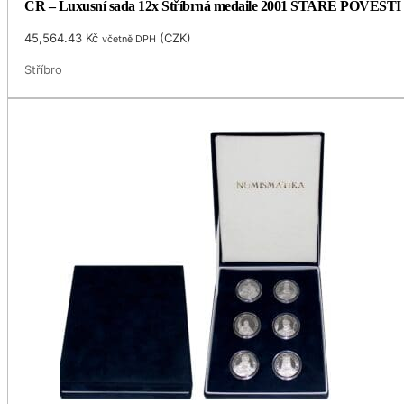
ČR – Luxusní sada 12x Stříbrná medaile 2001 STARÉ POVĚSTI 
45,564.43
Kč
(
CZK
)
včetně DPH
Stříbro