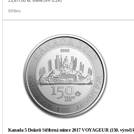
23,611.00
Kč
(
CZK
)
včetně DPH
Stříbro
Kanada 5 Dolarů Stříbrná mince 2017 VOYAGEUR (150. výročí ko