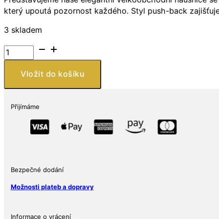
který upoutá pozornost každého. Styl push-back zajišťuje p
3 skladem
Náušnice
ze
stříbra
Vložit do košíku
925
s
květinami
Přijímáme
zdobené
barevným
smaltem
množství
Bezpečné dodání
Možnosti plateb a dopravy
Informace o vrácení