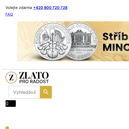
Volejte zdarma
+420 800 720 728
FAQ
0