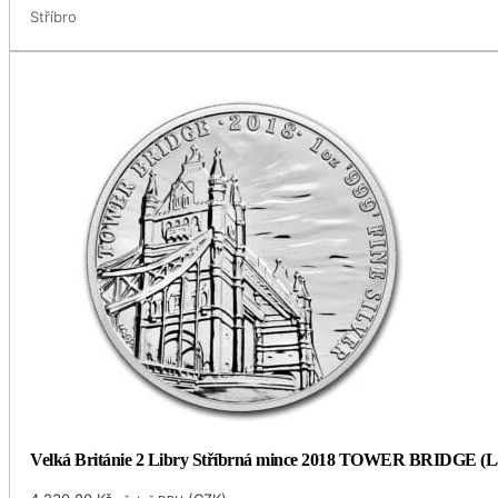
Stříbro
Velká Británie 2 Libry Stříbrná mince 2018 TOWER BRIDGE (Lan