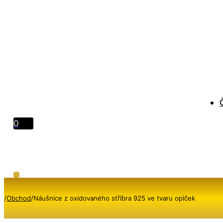
0
/
Obchod
/
Náušnice z oxidovaného stříbra 925 ve tvaru opiček