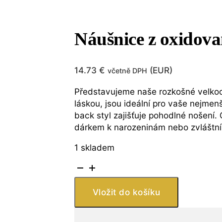
Náušnice z oxidova
14.73
€
(
EUR
)
včetně DPH
Představujeme naše rozkošné velkoo
láskou, jsou ideální pro vaše nejmen
back styl zajišťuje pohodlné nošení.
dárkem k narozeninám nebo zvláštní p
1 skladem
Náušnice
z
oxidovaného
Vložit do košíku
stříbra
925