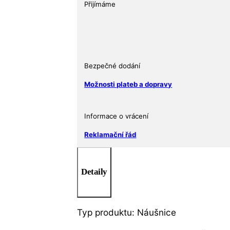
ve
Přijímáme
tvaru
opiček
množství
Bezpečné dodání
Možnosti plateb a dopravy
Informace o vrácení
Reklamační řád
Detaily
Typ produktu: Náušnice