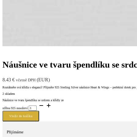
Náušnice ve tvaru špendlíku se srdc
8.43
€
(
EUR
)
včetně DPH
Roztáhněte svá křídla s elegancí! Přijměte 925 Sterling Silver náušnice Heart & Wings – perfektní dotek pro 
2 skladem
Náušnice ve tvaru špendlíku se srdcem a křídly ze
stříbra 925 množství
Vložit do košíku
Přijímáme