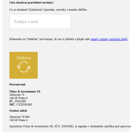
Chci dostávat pravidelné novinky!​
Co je obsahem?
Exkluzivní výprodeje, novinky a mnoho dalšího.
Kliknutím na "Odebírat" potvrzujete, že jste si přečetli a přijali naše
zásady ochrany osobních údajů
.
Odebírat
Provozovatel
Filius & Investments SE
Jihlavská 74
140 00 Praha 4
IČ
: 29261082
DIČ
: CZ29261082
Osobní odběr
Jihlavská 74/200
140 00 Praha 4
Společnost Filius & investments SE, IČO: 29261082, je zapsána v obchodním rejstříku pod spisovou