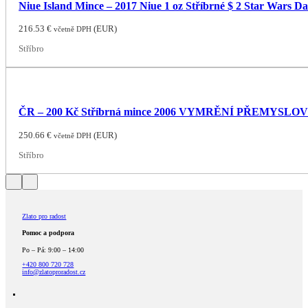
Niue Island Mince – 2017 Niue 1 oz Stříbrné $ 2 Star Wars 
216.53
€
(
EUR
)
včetně DPH
Stříbro
ČR – 200 Kč Stříbrná mince 2006 VYMRĚNÍ PŘEMYSLO
250.66
€
(
EUR
)
včetně DPH
Stříbro
Zlato pro radost
Pomoc a podpora
Po – Pá: 9:00 – 14:00
+420 800 720 728
info@zlatoproradost.cz