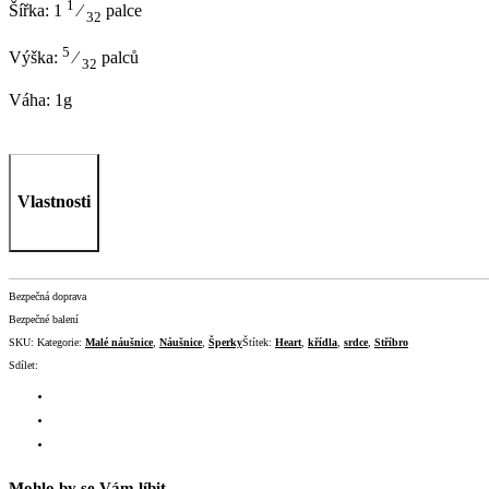
1
Šířka: 1
⁄
palce
32
5
Výška:
⁄
palců
32
Váha: 1g
Vlastnosti
Bezpečná doprava
Bezpečné balení
SKU:
Kategorie:
Malé náušnice
,
Náušnice
,
Šperky
Štítek:
Heart
,
křídla
,
srdce
,
Stříbro
Sdílet:
Mohlo by se Vám líbit