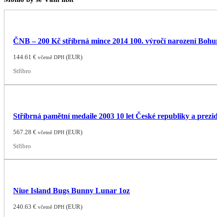
ČNB – 200 Kč stříbrná mince 2014 100. výročí narození Boh
144.61
€
(
EUR
)
včetně DPH
Stříbro
Stříbrná pamětní medaile 2003 10 let České republiky a prezi
567.28
€
(
EUR
)
včetně DPH
Stříbro
Niue Island Bugs Bunny Lunar 1oz
240.63
€
(
EUR
)
včetně DPH