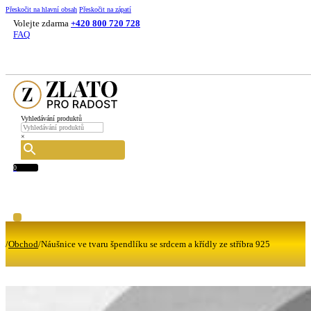
Přeskočit na hlavní obsah
Přeskočit na zápatí
Volejte zdarma
+420 800 720 728
FAQ
Vyhledávání produktů
×
0
/
Obchod
/
Náušnice ve tvaru špendlíku se srdcem a křídly ze stříbra 925