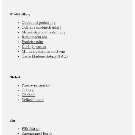
Důležité odkazy
Obchodní podmínky
Ochrana osobních údajů
Možnosti plateb a dopravy
Reklamační řád
Prodejte nám
Úložný prostor
Mince s vlastním motivem
Často kladené dotazy (FAQ)
Obchod
Puncovní značky
Články
Obchod
Velkoobchod
Účet
Přihlásit se
Zapomenuté heslo