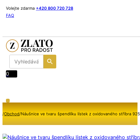
Volejte zdarma
+420 800 720 728
FAQ
0
/
Obchod
/
Náušnice ve tvaru špendlíku lístek z oxidovaného stříbra 925