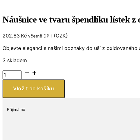
Náušnice ve tvaru špendlíku lístek z
202.83
Kč
(
CZK
)
včetně DPH
Objevte eleganci s našimi odznaky do uší z oxidovaného s
3 skladem
Náušnice
ve
tvaru
Vložit do košíku
špendlíku
lístek
z
Přijímáme
oxidovaného
stříbra
925
množství