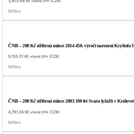
3,603.68
Kč
(
CZK
)
včetně DPH
Stříbro
ČNB – 200 Kč stříbrná mince 2014 450. výročí narození Kryštofa H
5,155.51
Kč
(
CZK
)
včetně DPH
Stříbro
ČNB – 200 Kč stříbrná mince 2003 100 let Svazu lyžařů v Královst
4,761.34
Kč
(
CZK
)
včetně DPH
Stříbro