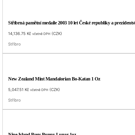
Stříbrná pamětní medaile 2003 10 let České republiky a prezidents
14,136.75
Kč
(
CZK
)
včetně DPH
Stříbro
New Zealand Mint Mandalorian Bo-Katan 1 Oz
5,047.51
Kč
(
CZK
)
včetně DPH
Stříbro
Niue Island Bugs Bunny Lunar 1oz