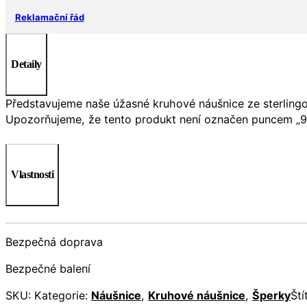
Reklamační řád
Detaily
Představujeme naše úžasné kruhové náušnice ze sterlingovéh
Upozorňujeme, že tento produkt není označen puncem „925
Vlastnosti
Bezpečná doprava
Bezpečné balení
SKU:
Kategorie:
Náušnice
,
Kruhové náušnice
,
Šperky
Ští