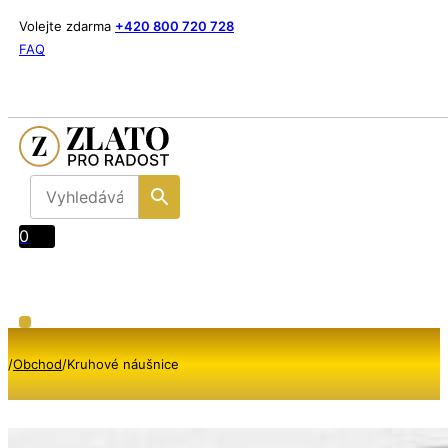
Volejte zdarma
+420 800 720 728
FAQ
0
/
Obchod
/
Kruhové náušnice