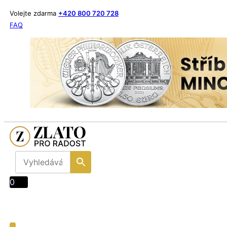
Volejte zdarma
+420 800 720 728
FAQ
0