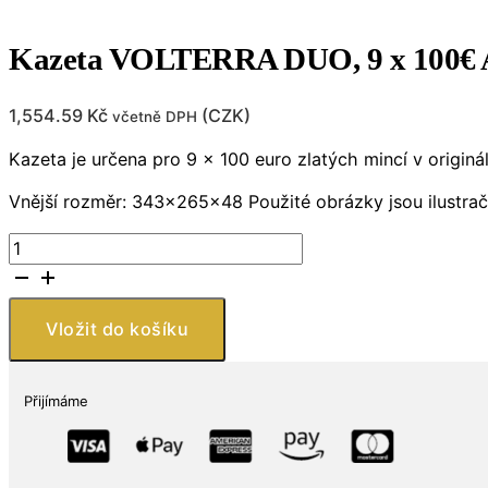
Kazeta VOLTERRA DUO, 9 x 100€ A
1,554.59
Kč
(
CZK
)
včetně DPH
Kazeta je určena pro 9 x 100 euro zlatých mincí v originá
Vnější rozměr: 343x265x48 Použité obrázky jsou ilustračn
Kazeta
VOLTERRA
DUO,
9
Vložit do košíku
x
100€
Au
Přijímáme
Nemecko,
sklo,
mahagon