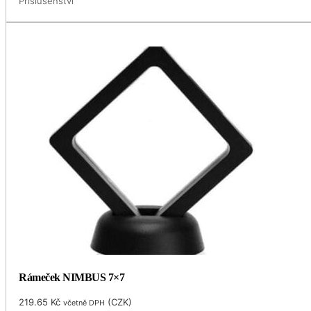
Příslušenství
Rámeček NIMBUS 7×7
219.65
Kč
(
CZK
)
včetně DPH