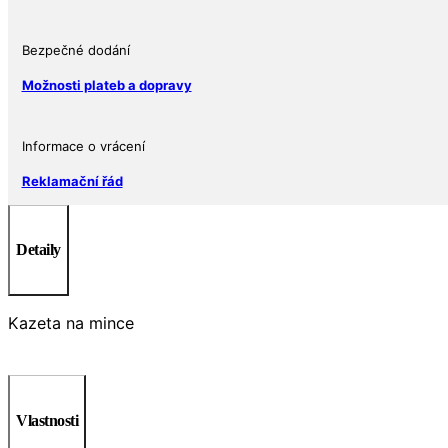
množství
Bezpečné dodání
Možnosti plateb a dopravy
Informace o vrácení
Reklamační řád
Detaily
Kazeta na mince
Vlastnosti