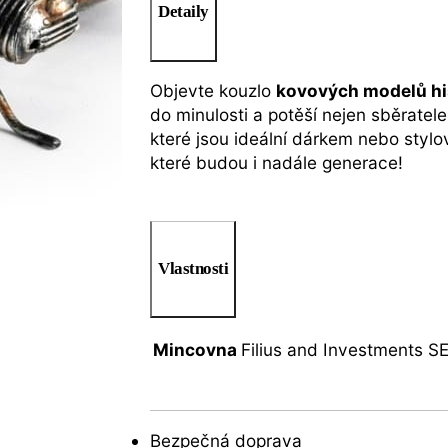
Detaily
Objevte kouzlo
kovových modelů hi
do minulosti a potěší nejen sběratel
které jsou ideální dárkem nebo stylo
které budou i nadále generace!
Vlastnosti
Mincovna
Filius and Investments S
Bezpečná doprava