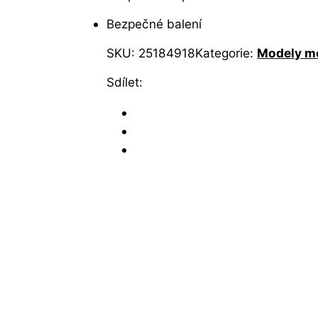
Bezpečné balení
SKU:
25184918
Kategorie:
Modely m
Sdílet: