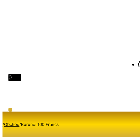
0
/
Obchod
/
Burundi 100 Francs