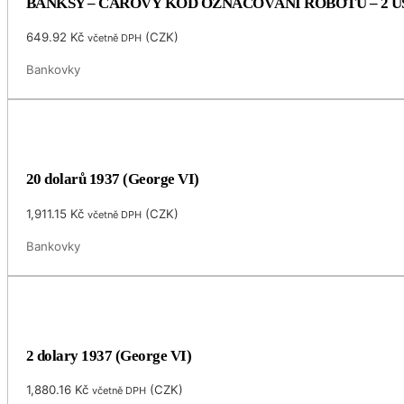
BANKSY – ČÁROVÝ KÓD OZNAČOVÁNÍ ROBOTŮ – 2 U
649.92
Kč
(
CZK
)
včetně DPH
Bankovky
20 dolarů 1937 (George VI)
1,911.15
Kč
(
CZK
)
včetně DPH
Bankovky
2 dolary 1937 (George VI)
1,880.16
Kč
(
CZK
)
včetně DPH