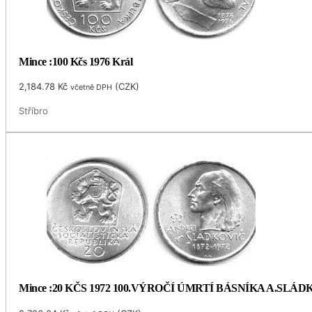
Mince :100 Kčs 1976 Král
2,184.78
Kč
(
CZK
)
včetně DPH
Stříbro
Mince :20 KČS 1972 100.VÝROČÍ ÚMRTÍ BÁSNÍKA A.SLÁ