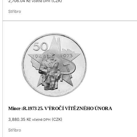
2,706.04
Kč
(
CZK
)
včetně DPH
Stříbro
Mince :R.1973 25. VÝROČÍ VÍTĚZNÉHO ÚNORA
3,880.35
Kč
(
CZK
)
včetně DPH
Stříbro