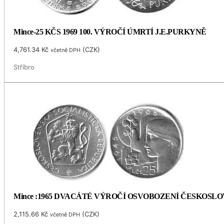
Mince-25 KČS 1969 100. VÝROČÍ ÚMRTÍ J.E.PURKYNĚ
4,761.34
Kč
(
CZK
)
včetně DPH
Stříbro
Mince :1965 DVACÁTÉ VÝROČÍ OSVOBOZENÍ ČESKOSL
2,115.66
Kč
(
CZK
)
včetně DPH