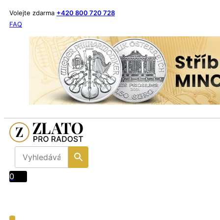
Volejte zdarma
+420 800 720 728
FAQ
0