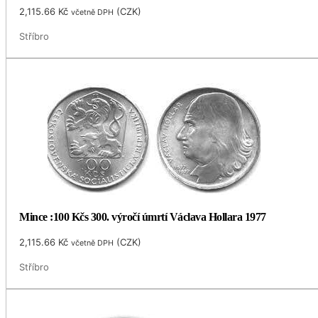
2,115.66
Kč
(
CZK
)
včetně DPH
Stříbro
Mince :100 Kčs 300. výročí úmrtí Václava Hollara 1977
2,115.66
Kč
(
CZK
)
včetně DPH
Stříbro