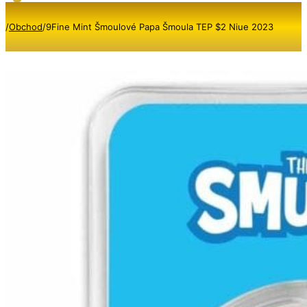
/
Obchod
/
9Fine Mint Šmoulové Papa Šmoula TEP $2 Niue 2023