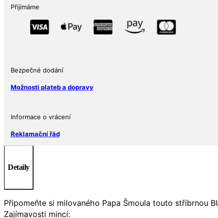
$2
Přijímáme
Niue
2023
množství
Bezpečné dodání
Možnosti plateb a dopravy
Informace o vrácení
Reklamační řád
Detaily
Připomeňte si milovaného Papa Šmoula touto stříbrnou BU 
Zajímavosti mincí: