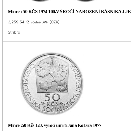
Mince : 50 KČS 1974 100.VÝROČÍ NAROZENÍ BÁSNÍKA J.
3,259.54
Kč
(
CZK
)
včetně DPH
Stříbro
Mince :50 Kčs 120. výročí úmrtí Jána Kollára 1977