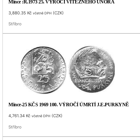
Mince :R.1973 25. VÝROČÍ VÍTĚZNÉHO ÚNORA
3,880.35
Kč
(
CZK
)
včetně DPH
Stříbro
Mince-25 KČS 1969 100. VÝROČÍ ÚMRTÍ J.E.PURKYNĚ
4,761.34
Kč
(
CZK
)
včetně DPH
Stříbro