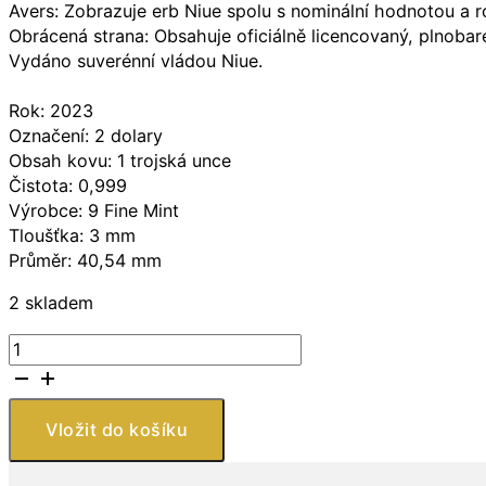
Avers: Zobrazuje erb Niue spolu s nominální hodnotou a
Obrácená strana: Obsahuje oficiálně licencovaný, plnoba
Vydáno suverénní vládou Niue.
Rok: 2023
Označení: 2 dolary
Obsah kovu: 1 trojská unce
Čistota: 0,999
Výrobce: 9 Fine Mint
Tloušťka: 3 mm
Průměr: 40,54 mm
2 skladem
9Fine
Mint
Šmoulové
Papa
Vložit do košíku
Šmoula
TEP