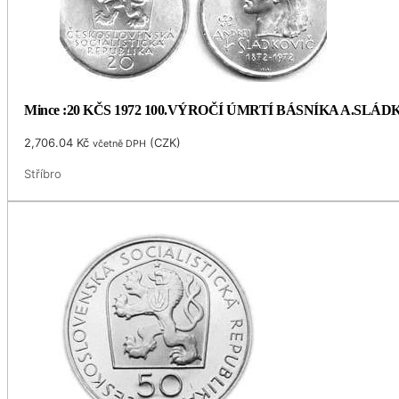
Mince :20 KČS 1972 100.VÝROČÍ ÚMRTÍ BÁSNÍKA A.SLÁ
2,706.04
Kč
(
CZK
)
včetně DPH
Stříbro