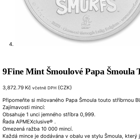
9Fine Mint Šmoulové Papa Šmoula 
3,872.79
Kč
(
CZK
)
včetně DPH
Připomeňte si milovaného Papa Šmoula touto stříbrnou BU 
Zajímavosti mincí:
Obsahuje 1 unci jemného stříbra 0,999.
Řada APMEXclusive® .
Omezená ražba 10 000 mincí.
Každá mince je dodávána v obalu ve stylu Šmoula, který je