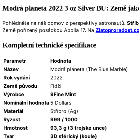
Modrá planeta 2022 3 oz Silver BU: Země jako
Pohlédněte na náš domov z perspektivy astronautů.
Stří
Země pořízený posádkou Apolla 17. Na
Zlatoproradost.c
Kompletní technické specifikace
Parametr
Hodnota
Název
Modrá planeta (The Blue Marble)
Rok vydání
2022
Země původu
Fidži
Výrobce
9Fine Mint
Nominální hodnota
5 Dollars
Materiál
Stříbro (Ag)
Ryzost
999 / 1000
Hmotnost
93,3 g (3 trojské unce)
Tvar
3D sférický (koule)