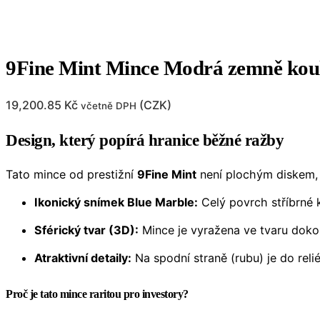
9Fine Mint Mince Modrá zemně koule
19,200.85
Kč
(
CZK
)
včetně DPH
Design, který popírá hranice běžné ražby
Tato mince od prestižní
9Fine Mint
není plochým diskem,
Ikonický snímek Blue Marble:
Celý povrch stříbrné k
Sférický tvar (3D):
Mince je vyražena ve tvaru doko
Atraktivní detaily:
Na spodní straně (rubu) je do rel
Proč je tato mince raritou pro investory?