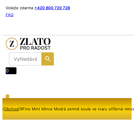
Volejte zdarma
+420 800 720 728
FAQ
0
/
Obchod
/
9Fine Mint Mince Modrá zemně koule ve tvaru stříbrné minc