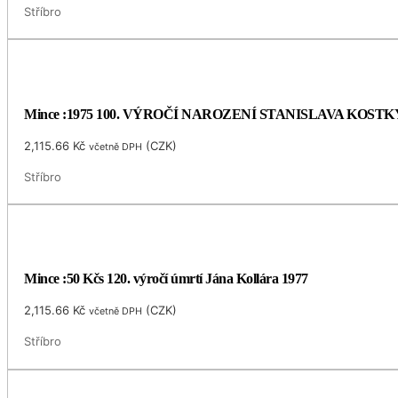
Stříbro
Mince :1975 100. VÝROČÍ NAROZENÍ STANISLAVA KOS
2,115.66
Kč
(
CZK
)
včetně DPH
Stříbro
Mince :50 Kčs 120. výročí úmrtí Jána Kollára 1977
2,115.66
Kč
(
CZK
)
včetně DPH
Stříbro