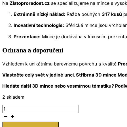
Na
Zlatoproradost.cz
se specializujeme na mince s vyso
Extrémně nízký náklad:
Ražba pouhých
317 kusů
pr
Inovativní technologie:
Sférické mince jsou vrcholem
Prezentace:
Mince je dodávána v luxusním prezentač
Ochrana a doporučení
Vzhledem k unikátnímu barevnému povrchu a kvalitě
Pro
Vlastněte celý svět v jediné unci. Stříbrná 3D mince M
Hledáte další 3D mince nebo vesmírnou tématiku? Podív
2 skladem
9Fine
Mint
Mince