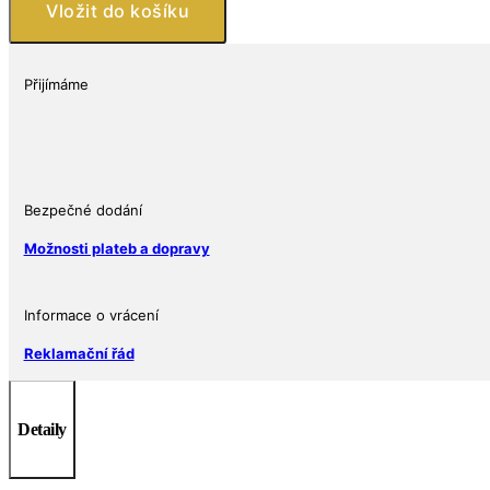
Modrá
Vložit do košíku
zemně
koule
ve
Přijímáme
tvaru
stříbrné
mince
Proof
3
Bezpečné dodání
oz
Možnosti plateb a dopravy
2022
množství
Informace o vrácení
Reklamační řád
Detaily