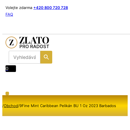
Volejte zdarma
+420 800 720 728
FAQ
0
/
Obchod
/
9Fine Mint Caribbean Pelikán BU 1 Oz 2023 Barbados