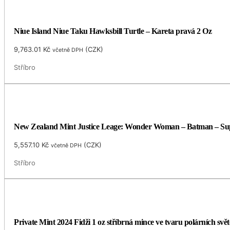
Niue Island Niue Taku Hawksbill Turtle – Kareta pravá 2 Oz
9,763.01
Kč
(
CZK
)
včetně DPH
Stříbro
New Zealand Mint Justice Leage: Wonder Woman – Batman – Su
5,557.10
Kč
(
CZK
)
včetně DPH
Stříbro
Private Mint 2024 Fidži 1 oz stříbrná mince ve tvaru polárních sv