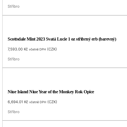
Stříbro
Scottsdale Mint 2023 Svatá Lucie 1 oz stříbrný erb (barevný)
7,593.00
Kč
(
CZK
)
včetně DPH
Stříbro
Niue Island Niue Year of the Monkey Rok Opice
6,694.01
Kč
(
CZK
)
včetně DPH
Stříbro