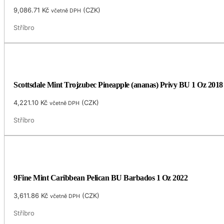
9,086.71
Kč
(
CZK
)
včetně DPH
Stříbro
Scottsdale Mint Trojzubec Pineapple (ananas) Privy BU 1 Oz 201
4,221.10
Kč
(
CZK
)
včetně DPH
Stříbro
9Fine Mint Caribbean Pelican BU Barbados 1 Oz 2022
3,611.86
Kč
(
CZK
)
včetně DPH
Stříbro