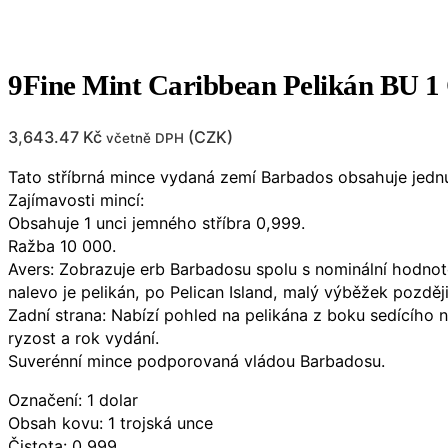
9Fine Mint Caribbean Pelikán BU 1
3,643.47
Kč
(
CZK
)
včetně DPH
Tato stříbrná mince vydaná zemí Barbados obsahuje jednu
Zajímavosti mincí:
Obsahuje 1 unci jemného stříbra 0,999.
Ražba 10 000.
Avers: Zobrazuje erb Barbadosu spolu s nominální hodnotou 
nalevo je pelikán, po Pelican Island, malý výběžek pozděj
Zadní strana: Nabízí pohled na pelikána z boku sedícího 
ryzost a rok vydání.
Suverénní mince podporovaná vládou Barbadosu.
Označení: 1 dolar
Obsah kovu: 1 trojská unce
Čistota: 0,999