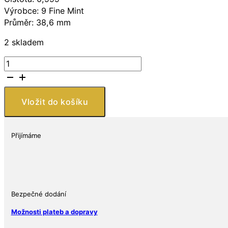
Výrobce: 9 Fine Mint
Průměr: 38,6 mm
2 skladem
9Fine
Mint
Caribbean
Pelikán
Vložit do košíku
BU
1
Oz
Přijímáme
2023
Barbados
množství
Bezpečné dodání
Možnosti plateb a dopravy