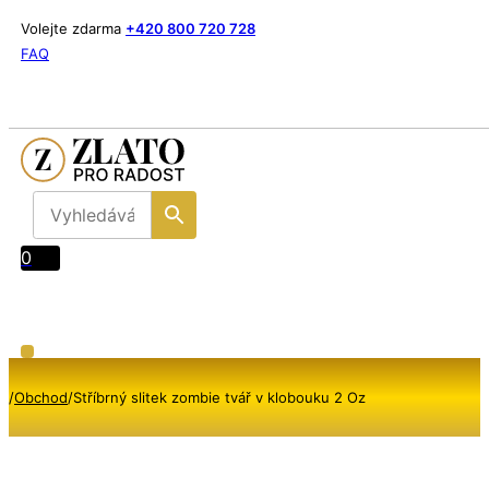
Volejte zdarma
+420 800 720 728
FAQ
0
/
Obchod
/
Stříbrný slitek zombie tvář v klobouku 2 Oz