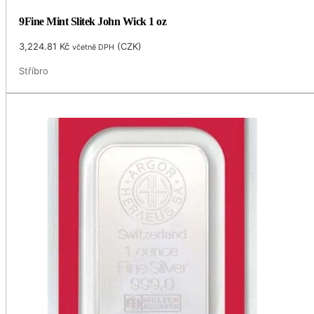
9Fine Mint Slitek John Wick 1 oz
3,224.81
Kč
(
CZK
)
včetně DPH
Stříbro