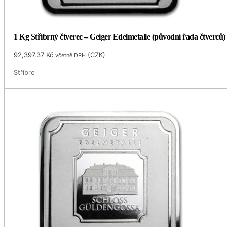
1 Kg Stříbrný čtverec – Geiger Edelmetalle (původní řada čtverců)
92,397.37
Kč
(
CZK
)
včetně DPH
Stříbro