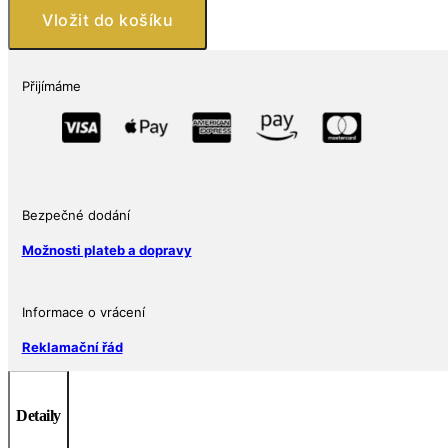
zombie
Vložit do košíku
tvář
v
klobouku
Přijímáme
2
Oz
množství
Bezpečné dodání
Možnosti plateb a dopravy
Informace o vrácení
Reklamační řád
Detaily