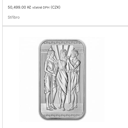
50,499.00
Kč
(
CZK
)
včetně DPH
Stříbro