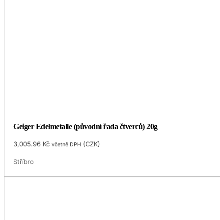
Geiger Edelmetalle (původní řada čtverců) 20g
3,005.96
Kč
(
CZK
)
včetně DPH
Stříbro