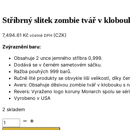
Stříbrný slitek zombie tvář v klobo
7,494.61
Kč
(
CZK
)
včetně DPH
Zvýraznění baru:
Obsahuje 2 unce jemného stříbra 0,999.
Dodává se v černém sametovém sáčku.
Ražba pouhých 999 barů.
Ručně lité produkty se obvykle liší velikostí, díky č
Avers: Obsahuje děsivou zombie tvář v klobouku s n
Revers: Vyraženo logo koruny Monarch spolu se sér
Vyrobeno v USA
2 skladem
Stříbrný
slitek