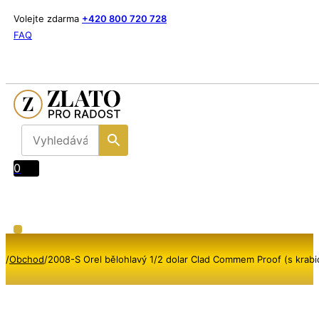
Volejte zdarma
+420 800 720 728
FAQ
0
/
Obchod
/
2008-S Orel bělohlavý 1/2 dolar Clad Commem Proof (s krabi