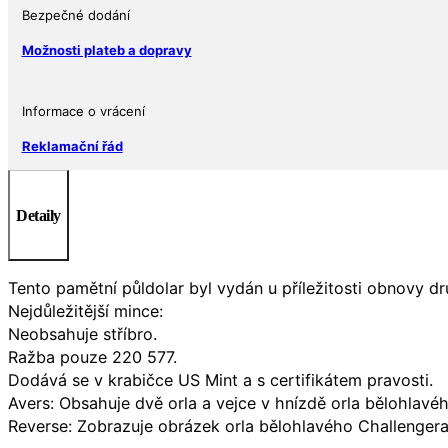
Bezpečné dodání
a
COA)
Možnosti plateb a dopravy
množství
Informace o vrácení
Reklamační řád
Detaily
Tento pamětní půldolar byl vydán u příležitosti obnovy d
Nejdůležitější mince:
Neobsahuje stříbro.
Ražba pouze 220 577.
Dodává se v krabičce US Mint a s certifikátem pravosti.
Avers: Obsahuje dvě orla a vejce v hnízdě orla bělohlavéh
Reverse: Zobrazuje obrázek orla bělohlavého Challengera