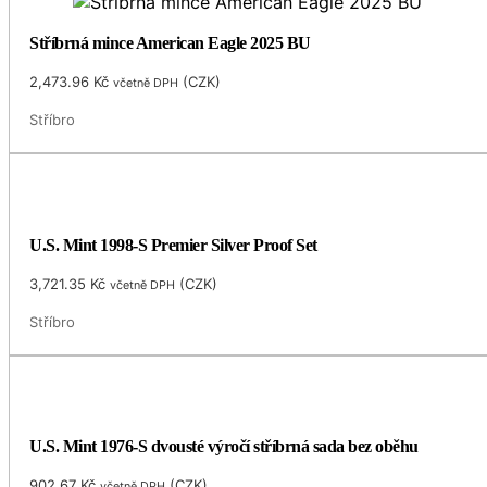
Stříbrná mince American Eagle 2025 BU
2,473.96
Kč
(
CZK
)
včetně DPH
Stříbro
U.S. Mint 1998-S Premier Silver Proof Set
3,721.35
Kč
(
CZK
)
včetně DPH
Stříbro
U.S. Mint 1976-S dvousté výročí stříbrná sada bez oběhu
902.67
Kč
(
CZK
)
včetně DPH