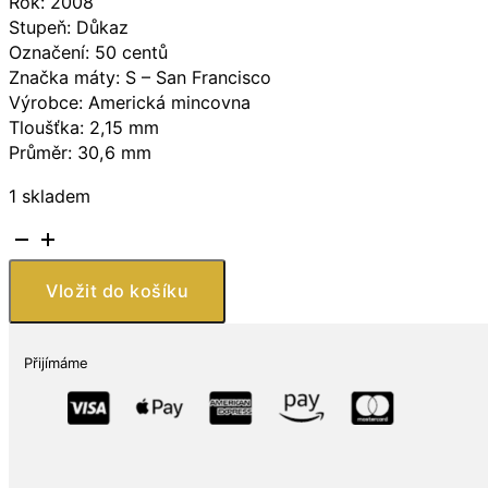
Rok: 2008
Stupeň: Důkaz
Označení: 50 centů
Značka máty: S – San Francisco
Výrobce: Americká mincovna
Tloušťka: 2,15 mm
Průměr: 30,6 mm
1 skladem
2008-
S
Orel
Vložit do košíku
bělohlavý
1/2
dolar
Přijímáme
Clad
Commem
Proof
(s
krabicí