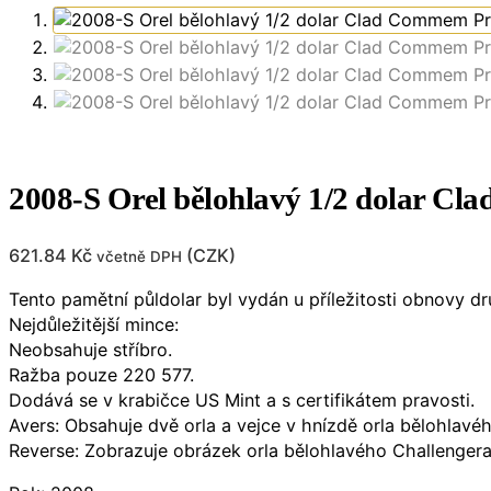
2008-S Orel bělohlavý 1/2 dolar Cl
621.84
Kč
(
CZK
)
včetně DPH
Tento pamětní půldolar byl vydán u příležitosti obnovy d
Nejdůležitější mince:
Neobsahuje stříbro.
Ražba pouze 220 577.
Dodává se v krabičce US Mint a s certifikátem pravosti.
Avers: Obsahuje dvě orla a vejce v hnízdě orla bělohlavéh
Reverse: Zobrazuje obrázek orla bělohlavého Challengera