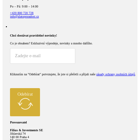
Po – Pá: 9:00 – 14:00
+420 800 720 728
info@zlatoproradost.cz
Chci dostávat pravidelné novinky!​
Co je obsahem?
Exkluzivní výprodeje, novinky a mnoho dalšího.
Kliknutím na "Odebírat" potvrzujete, že jste si přečetli a přijali naše
zásady ochrany osobních údajů
.
Odebírat
Provozovatel
Filius & Investments SE
Jihlavská 74
140 00 Praha 4