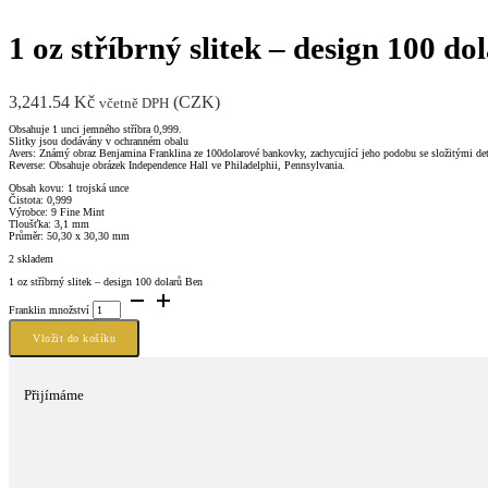
1 oz stříbrný slitek – design 100 d
3,241.54
Kč
(
CZK
)
včetně DPH
Obsahuje 1 unci jemného stříbra 0,999.
Slitky jsou dodávány v ochranném obalu
Avers: Známý obraz Benjamina Franklina ze 100dolarové bankovky, zachycující jeho podobu se složitými detail
Reverse: Obsahuje obrázek Independence Hall ve Philadelphii, Pennsylvania.
Obsah kovu: 1 trojská unce
Čistota: 0,999
Výrobce: 9 Fine Mint
Tloušťka: 3,1 mm
Průměr: 50,30 x 30,30 mm
2 skladem
1 oz stříbrný slitek – design 100 dolarů Ben
Franklin množství
Vložit do košíku
Přijímáme