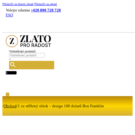
Přeskočit na hlavní obsah
Přeskočit na zápatí
Volejte zdarma
+420 800 720 728
FAQ
Vyhledávání produktů
×
0
/
Obchod
/
1 oz stříbrný slitek – design 100 dolarů Ben Franklin