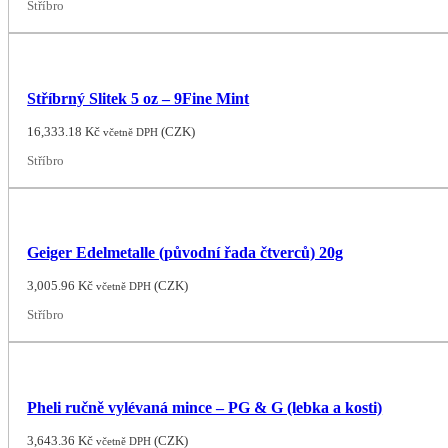
Stříbro
Stříbrný Slitek 5 oz – 9Fine Mint
16,333.18
Kč
(
CZK
)
včetně DPH
Stříbro
Geiger Edelmetalle (původní řada čtverců) 20g
3,005.96
Kč
(
CZK
)
včetně DPH
Stříbro
Pheli ručně vylévaná mince – PG & G (lebka a kosti)
3,643.36
Kč
(
CZK
)
včetně DPH