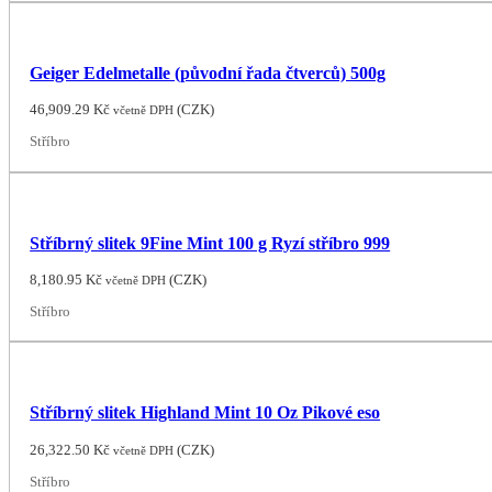
Geiger Edelmetalle (původní řada čtverců) 500g
46,909.29
Kč
(
CZK
)
včetně DPH
Stříbro
Stříbrný slitek 9Fine Mint 100 g Ryzí stříbro 999
8,180.95
Kč
(
CZK
)
včetně DPH
Stříbro
Stříbrný slitek Highland Mint 10 Oz Pikové eso
26,322.50
Kč
(
CZK
)
včetně DPH
Stříbro