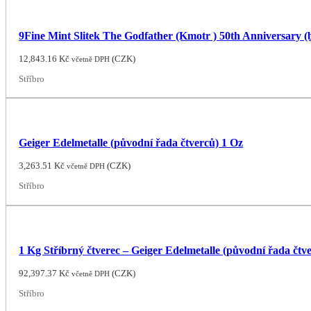
9Fine Mint Slitek The Godfather (Kmotr ) 50th Anniversary (
12,843.16
Kč
(
CZK
)
včetně DPH
Stříbro
Geiger Edelmetalle (původní řada čtverců) 1 Oz
3,263.51
Kč
(
CZK
)
včetně DPH
Stříbro
1 Kg Stříbrný čtverec – Geiger Edelmetalle (původní řada čtv
92,397.37
Kč
(
CZK
)
včetně DPH
Stříbro