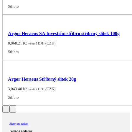
Stříbro
Argor Heraeus SA Investiční stříbro stříbrný slitek 100g
8,868.21
Kč
(
CZK
)
včetně DPH
Stříbro
Argor Heraeus Stříbrný slitek 20g
3,043.46
Kč
(
CZK
)
včetně DPH
Stříbro
Zlato pro radost
Pomoc a podpora