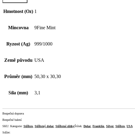
Hmotnost (Oz)
1
Mincovna
9Fine Mint
Ryzost (Ag)
999/1000
Země původu
USA
Průměr (mm)
50,30 x 30,30
Síla (mm)
3,1
Bezpečná doprava
Bezpečné balení
SKU:
Kategorie:
Stříbro
,
Stříbrný dolar
,
Stříbrné slitky
Štítek:
Dolar
,
Franklin
,
Silver
,
Stříbro
,
USA
Sdílet: