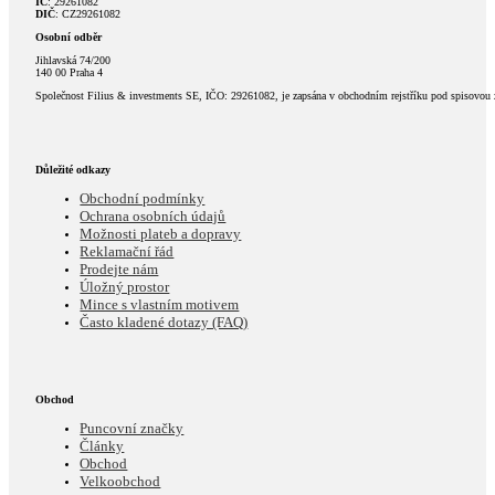
IČ
: 29261082
DIČ
: CZ29261082
Osobní odběr
Jihlavská 74/200
140 00 Praha 4
Společnost Filius & investments SE, IČO: 29261082, je zapsána v obchodním rejstříku pod spisovou
Důležité odkazy
Obchodní podmínky
Ochrana osobních údajů
Možnosti plateb a dopravy
Reklamační řád
Prodejte nám
Úložný prostor
Mince s vlastním motivem
Často kladené dotazy (FAQ)
Obchod
Puncovní značky
Články
Obchod
Velkoobchod