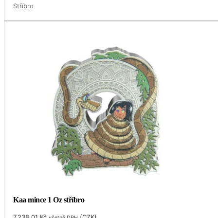
Stříbro
Kaa mince 1 Oz stříbro
7,238.01
Kč
(
CZK
)
včetně DPH