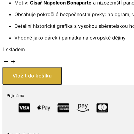
Motiv:
Císař Napoleon Bonaparte
a nizozemští pano
Obsahuje pokročilé bezpečnostní prvky: hologram,
Detailní historická grafika s vysokou sběratelskou 
Vhodné jako dárek i památka na evropské dějiny
1 skladem
0
Euro
Suvenýrová
Vložit do košíku
bankovka
–
Nizozemští
Přijímáme
Panorci
&
Císař
Napoleon
Bonaparte