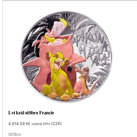
Lví král stříbro Francie
4,914.59
Kč
(
CZK
)
včetně DPH
Stříbro