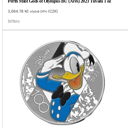
Perth Mint Gods of Olympus BU (Ares) 2023 Tuvalu 1 oz
3,664.78
Kč
(
CZK
)
včetně DPH
Stříbro