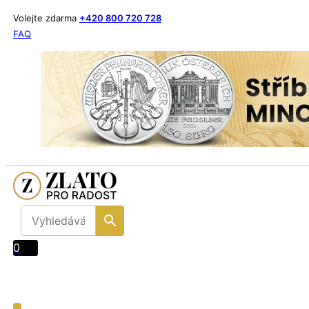
Volejte zdarma
+420 800 720 728
FAQ
0