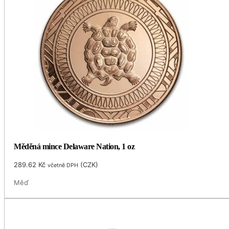
Měděná mince Delaware Nation, 1 oz
289.62
Kč
(
CZK
)
včetně DPH
Měď