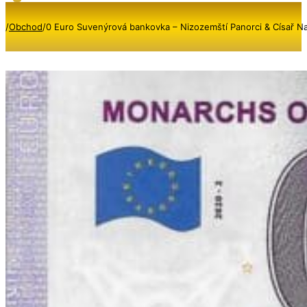
/
Obchod
/
0 Euro Suvenýrová bankovka – Nizozemští Panorci & Císař N