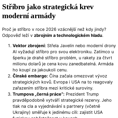
Stříbro jako strategická krev
moderní armády
Proč je stříbro v roce 2026 vzácnější než kdy jindy?
Odpověď leží v
zbrojním a technologickém hladu
.
Vektor zbrojení:
Střela Javelin nebo moderní drony
AI vyžadují stříbro pro svou elektroniku. Zatímco u
šperku je drahé stříbro problém, u rakety za čtvrt
milionu dolarů je cena kovu zanedbatelná. Armáda
ho koupí za jakoukoli cenu.
Čínské embargo:
Čína začala omezovat vývoz
strategických kovů. Evropa i USA na to reagovaly
zařazením stříbra mezi kritické suroviny.
Trumpova „černá práce“:
Prezident Trump
pravděpodobně vytváří strategické rezervy. Jeho
tlak na cla a vyjednávání s partnery (včetně
Ukrajiny) směřuje k jedinému cíli: zajistit USA