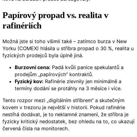
Papírový
propad vs. realita v
rafinériích
Možná jste si toho všimli také – zatímco burza v New
Yorku (COMEX) hlásila u stříbra propad o 30 %, realita u
fyzických prodejců byla úplně jiná.
Burzovní cena:
Padá kvůli panice spekulantů a
prodejům „papírových“ kontraktů.
Fyzický kov:
Rafinérie zlevnily jen minimálně a
termíny dodání se protáhly na 3 měsíce i více.
Tento rozpor mezi „digitálním stříbrem“ a skutečným
kovem v trezoru je největší v historii. Pokud rafinérie
nestíhá dodávat, je to neklamné znamení, že stříbra je
fyzicky kritický nedostatek, bez ohledu na to, co ukazují
červená čísla na monitorech.