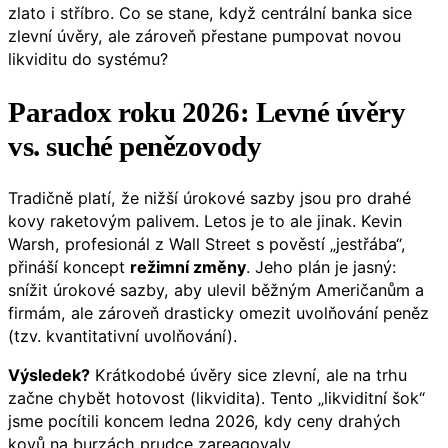
zlato i stříbro. Co se stane, když centrální banka sice
zlevní úvěry, ale zároveň přestane pumpovat novou
likviditu do systému?
Paradox roku 2026: Levné úvěry
vs. suché penězovody
Tradičně platí, že nižší úrokové sazby jsou pro drahé
kovy raketovým palivem. Letos je to ale jinak. Kevin
Warsh, profesionál z Wall Street s pověstí „jestřába“,
přináší koncept
režimní změny
. Jeho plán je jasný:
snížit úrokové sazby, aby ulevil běžným Američanům a
firmám, ale zároveň drasticky omezit uvolňování peněz
(tzv. kvantitativní uvolňování).
Výsledek?
Krátkodobé úvěry sice zlevní, ale na trhu
začne chybět hotovost (likvidita). Tento „likviditní šok“
jsme pocítili koncem ledna 2026, kdy ceny drahých
kovů na burzách prudce zareagovaly.