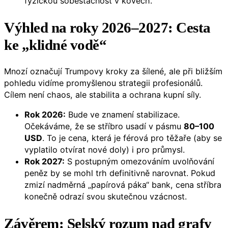
fyzickou soběstačnost v kovech.
Výhled na roky 2026–2027: Cesta
ke „klidné vodě“
Mnozí označují Trumpovy kroky za šílené, ale při bližším
pohledu vidíme promyšlenou strategii profesionálů.
Cílem není chaos, ale stabilita a ochrana kupní síly.
Rok 2026:
Bude ve znamení stabilizace.
Očekáváme, že se stříbro usadí v pásmu
80–100
USD
. To je cena, která je férová pro těžaře (aby se
vyplatilo otvírat nové doly) i pro průmysl.
Rok 2027:
S postupným omezováním uvolňování
peněz by se mohl trh definitivně narovnat. Pokud
zmizí nadměrná „papírová páka“ bank, cena stříbra
konečně odrazí svou skutečnou vzácnost.
Závěrem: Selský rozum nad grafy