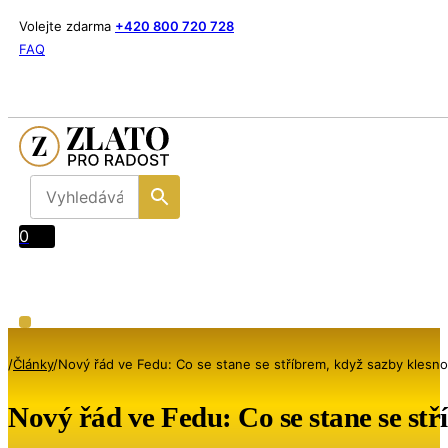
Volejte zdarma
+420 800 720 728
FAQ
0
/
Články
/
Nový řád ve Fedu: Co se stane se stříbrem, když sazby klesnou
Nový řád ve Fedu: Co se stane se stř