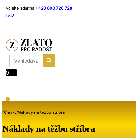
Volejte zdarma
+420 800 720 728
FAQ
0
/
Články
/
Náklady na těžbu stříbra
Náklady na těžbu stříbra