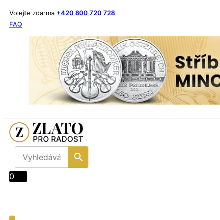
Volejte zdarma
+420 800 720 728
FAQ
0