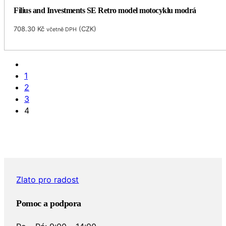
Filius and Investments SE Retro model motocyklu modrá
708.30
Kč
(
CZK
)
včetně DPH
1
2
3
4
Zlato pro radost
Pomoc a podpora