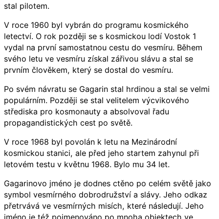
stal pilotem.
V roce 1960 byl vybrán do programu kosmického
letectví. O rok později se s kosmickou lodí Vostok 1
vydal na první samostatnou cestu do vesmíru. Během
svého letu ve vesmíru získal zářivou slávu a stal se
prvním člověkem, který se dostal do vesmíru.
Po svém návratu se Gagarin stal hrdinou a stal se velmi
populárním. Později se stal velitelem výcvikového
střediska pro kosmonauty a absolvoval řadu
propagandistických cest po světě.
V roce 1968 byl povolán k letu na Mezinárodní
kosmickou stanici, ale před jeho startem zahynul při
letovém testu v květnu 1968. Bylo mu 34 let.
Gagarinovo jméno je dodnes ctěno po celém světě jako
symbol vesmírného dobrodružství a slávy. Jeho odkaz
přetrvává ve vesmírných misích, které následují. Jeho
jméno je též pojmenováno po mnoha objektech ve