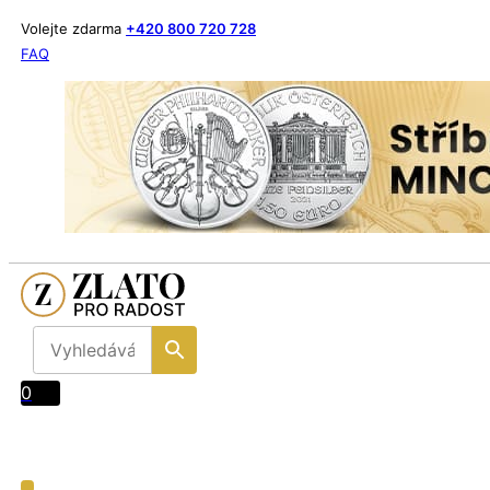
Volejte zdarma
+420 800 720 728
FAQ
0