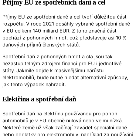
Příjmy EU ze spotřebních daní a cel
Příjmy EU ze spotřební daně a cel tvoří důležitou část
rozpočtu. V roce 2021 dosáhly vybrané spotřební daně
v EU celkem 140 miliard EUR. Z toho značná část
pochází z pohonných hmot, což představuje asi 10 %
daňových příjmů členských států.
Spotřební daň z pohonných hmot a cla jsou tak
nezastupitelným zdrojem financí pro EU i jednotlivé
státy. Jakmile dojde k masivnějšímu nárůstu
elektromobilů, bude nutné hledat alternativní způsoby,
jak tento výpadek nahradit.
Elektřina a spotřební daň
Spotřební daň na elektřinu používanou pro pohon
automobilů je v EU obecně nulová nebo velmi nízká.
Některé země už však začínají zavádět speciální daně
nebo poplatky pro elektromobily, například za používání