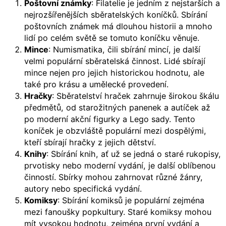
Poštovní známky
: Filatelie je jedním z nejstarších a
nejrozšířenějších sběratelských koníčků. Sbírání
poštovních známek má dlouhou historii a mnoho
lidí po celém světě se tomuto koníčku věnuje.
Mince
: Numismatika, čili sbírání mincí, je další
velmi populární sběratelská činnost. Lidé sbírají
mince nejen pro jejich historickou hodnotu, ale
také pro krásu a umělecké provedení.
Hračky
: Sběratelství hraček zahrnuje širokou škálu
předmětů, od starožitných panenek a autíček až
po moderní akční figurky a Lego sady. Tento
koníček je obzvláště populární mezi dospělými,
kteří sbírají hračky z jejich dětství.
Knihy
: Sbírání knih, ať už se jedná o staré rukopisy,
prvotisky nebo moderní vydání, je další oblíbenou
činností. Sbírky mohou zahrnovat různé žánry,
autory nebo specifická vydání.
Komiksy
: Sbírání komiksů je populární zejména
mezi fanoušky popkultury. Staré komiksy mohou
mít vysokou hodnotu, zejména první vydání a