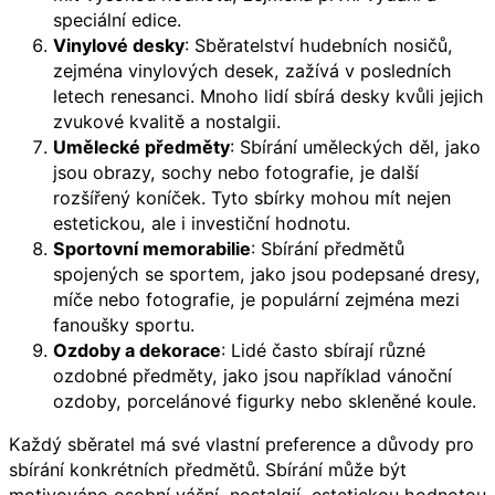
speciální edice.
Vinylové desky
: Sběratelství hudebních nosičů,
zejména vinylových desek, zažívá v posledních
letech renesanci. Mnoho lidí sbírá desky kvůli jejich
zvukové kvalitě a nostalgii.
Umělecké předměty
: Sbírání uměleckých děl, jako
jsou obrazy, sochy nebo fotografie, je další
rozšířený koníček. Tyto sbírky mohou mít nejen
estetickou, ale i investiční hodnotu.
Sportovní memorabilie
: Sbírání předmětů
spojených se sportem, jako jsou podepsané dresy,
míče nebo fotografie, je populární zejména mezi
fanoušky sportu.
Ozdoby a dekorace
: Lidé často sbírají různé
ozdobné předměty, jako jsou například vánoční
ozdoby, porcelánové figurky nebo skleněné koule.
Každý sběratel má své vlastní preference a důvody pro
sbírání konkrétních předmětů. Sbírání může být
motivováno osobní vášní, nostalgií, estetickou hodnotou