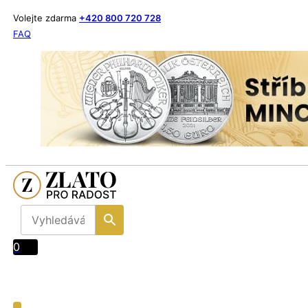
Volejte zdarma
+420 800 720 728
FAQ
0