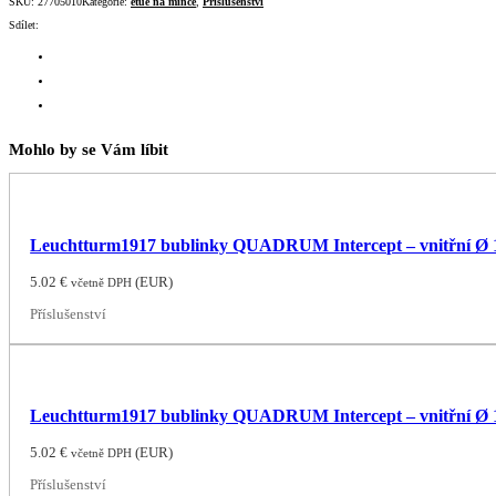
SKU:
27705010
Kategorie:
etue na mince
,
Příslušenství
Sdílet:
Mohlo by se Vám líbit
Leuchtturm1917 bublinky QUADRUM Intercept – vnitřní Ø
5.02
€
(
EUR
)
včetně DPH
Příslušenství
Leuchtturm1917 bublinky QUADRUM Intercept – vnitřní Ø
5.02
€
(
EUR
)
včetně DPH
Příslušenství