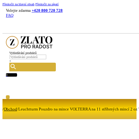
Přeskočit na hlavní obsah
Přeskočit na zápatí
Volejte zdarma
+420 800 720 728
FAQ
Vyhledávání produktů
×
0
/
Obchod
/
Leuchtturm Pouzdro na mince VOLTERRA na 11 stříbrných mincí 2 oz 