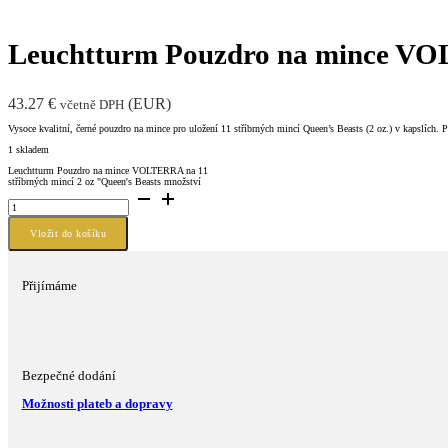
Leuchtturm Pouzdro na mince VOLT
43.27
€
(
EUR
)
včetně DPH
Vysoce kvalitní, černé pouzdro na mince pro uložení 11 stříbrných mincí Queen’s Beasts (2 oz.) v kapslích
1 skladem
Leuchtturm Pouzdro na mince VOLTERRA na 11
stříbrných mincí 2 oz "Queen's Beasts množství
Vložit do košíku
Přijímáme
Bezpečné dodání
Možnosti plateb a dopravy