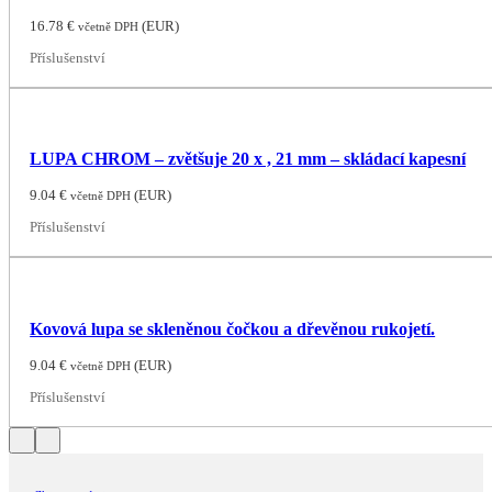
16.78
€
(
EUR
)
včetně DPH
Příslušenství
LUPA CHROM – zvětšuje 20 x , 21 mm – skládací kapesní
9.04
€
(
EUR
)
včetně DPH
Příslušenství
Kovová lupa se skleněnou čočkou a dřevěnou rukojetí.
9.04
€
(
EUR
)
včetně DPH
Příslušenství