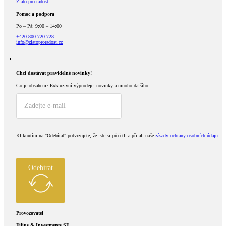
Zlato pro radost
Pomoc a podpora
Po – Pá: 9:00 – 14:00
+420 800 720 728
info@zlatoproradost.cz
Chci dostávat pravidelné novinky!​
Co je obsahem?
Exkluzivní výprodeje, novinky a mnoho dalšího.
Kliknutím na "Odebírat" potvrzujete, že jste si přečetli a přijali naše
zásady ochrany osobních údajů
.
Odebírat
Provozovatel
Filius & Investments SE