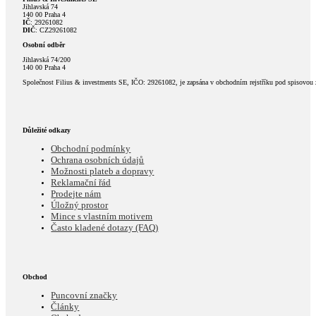
Jihlavská 74
140 00 Praha 4
IČ
: 29261082
DIČ
: CZ29261082
Osobní odběr
Jihlavská 74/200
140 00 Praha 4
Společnost Filius & investments SE, IČO: 29261082, je zapsána v obchodním rejstříku pod spisovou
Důležité odkazy
Obchodní podmínky
Ochrana osobních údajů
Možnosti plateb a dopravy
Reklamační řád
Prodejte nám
Úložný prostor
Mince s vlastním motivem
Často kladené dotazy (FAQ)
Obchod
Puncovní značky
Články