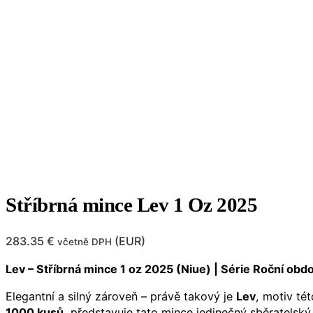
Stříbrná mince Lev 1 Oz 2025
283.35
€
(
EUR
)
včetně DPH
Lev – Stříbrná mince 1 oz 2025 (Niue) | Série Roční obd
Elegantní a silný zároveň – právě takový je
Lev
, motiv té
1000 kusů
, představuje tato mince jedinečný sběratelský 