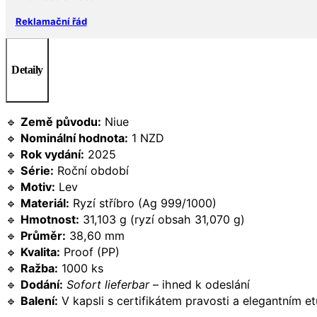
Reklamační řád
Detaily
🔹
Země původu:
Niue
🔹
Nominální hodnota:
1 NZD
🔹
Rok vydání:
2025
🔹
Série:
Roční období
🔹
Motiv:
Lev
🔹
Materiál:
Ryzí stříbro (Ag 999/1000)
🔹
Hmotnost:
31,103 g (ryzí obsah 31,070 g)
🔹
Průměr:
38,60 mm
🔹
Kvalita:
Proof (PP)
🔹
Ražba:
1000 ks
🔹
Dodání:
Sofort lieferbar
– ihned k odeslání
🔹
Balení:
V kapsli s certifikátem pravosti a elegantním et