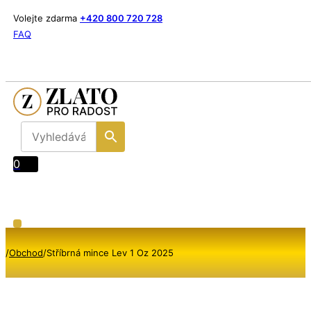
Volejte zdarma
+420 800 720 728
FAQ
0
/
Obchod
/
Stříbrná mince Lev 1 Oz 2025