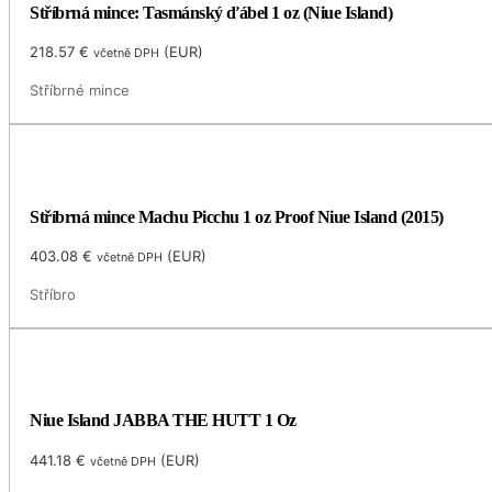
Stříbrná mince: Tasmánský ďábel 1 oz (Niue Island)
218.57
€
(
EUR
)
včetně DPH
Stříbrné mince
Stříbrná mince Machu Picchu 1 oz Proof Niue Island (2015)
403.08
€
(
EUR
)
včetně DPH
Stříbro
Niue Island JABBA THE HUTT 1 Oz
441.18
€
(
EUR
)
včetně DPH