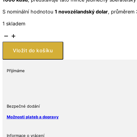
S nominální hodnotou
1 novozélandský dolar
, průměrem
1 skladem
Stříbrná
mince
Lev
Vložit do košíku
1
Oz
2025
Přijímáme
množství
Bezpečné dodání
Možnosti plateb a dopravy
Informace o vrácení