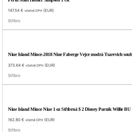
147.54
€
(
EUR
)
včetně DPH
Stříbro
Niue Island Mince-2018 Niue Faberge Vejce modrá Tsarevich souh
373.64
€
(
EUR
)
včetně DPH
Stříbro
Niue Island Mince Niue 1 oz Stříbrná $ 2 Disney Parník Willie BU
162.80
€
(
EUR
)
včetně DPH
Stříbro