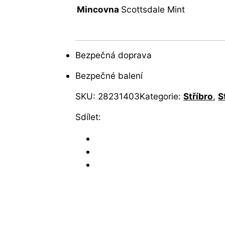
Mincovna
Scottsdale Mint
Bezpečná doprava
Bezpečné balení
SKU:
28231403
Kategorie:
Stříbro
,
S
Sdílet: