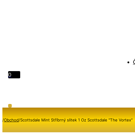
0
/
Obchod
/
Scottsdale Mint Stříbrný slitek 1 Oz Scottsdale "The Vortex"