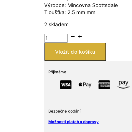
Výrobce: Mincovna Scottsdale
Tloušťka: 2,5 mm mm
2 skladem
Scottsdale
Mint
Stříbrný
Vložit do košíku
slitek
1
Oz
Přijímáme
Scottsdale
"The
Vortex"
množství
Bezpečné dodání
Možnosti plateb a dopravy