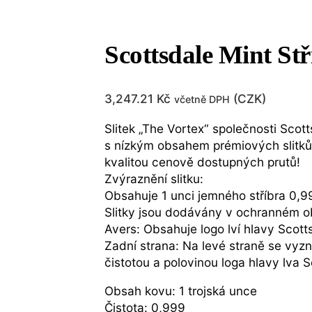
Scottsdale Mint Stř
3,247.21
Kč
(
CZK
)
včetně DPH
Slitek „The Vortex“ společnosti Scot
s nízkým obsahem prémiových slitků p
kvalitou cenově dostupných prutů!
Zvýraznění slitku:
Obsahuje 1 unci jemného stříbra 0,9
Slitky jsou dodávány v ochranném o
Avers: Obsahuje logo lví hlavy Scottsd
Zadní strana: Na levé straně se vyz
čistotou a polovinou loga hlavy lva S
Obsah kovu: 1 trojská unce
Čistota: 0,999