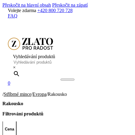
Přeskočit na hlavní obsah
Přeskočit na zápatí
Volejte zdarma
+420 800 720 728
FAQ
Vyhledávání produktů
×
0
/
Stříbrné mince
/
Evropa
/
Rakousko
Rakousko
Filtrování produktů
Cena