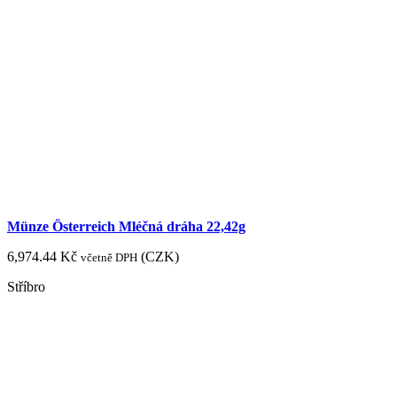
Münze Österreich Mléčná dráha 22,42g
6,974.44
Kč
(
CZK
)
včetně DPH
Stříbro