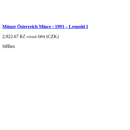
Münze Österreich Mince : 1993 – Leopold I
2,922.67
Kč
(
CZK
)
včetně DPH
Stříbro