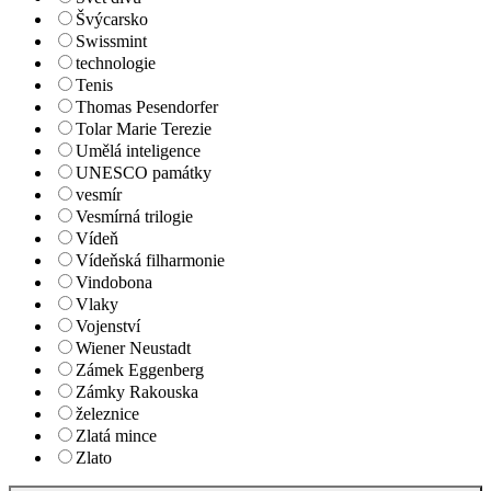
Švýcarsko
Swissmint
technologie
Tenis
Thomas Pesendorfer
Tolar Marie Terezie
Umělá inteligence
UNESCO památky
vesmír
Vesmírná trilogie
Vídeň
Vídeňská filharmonie
Vindobona
Vlaky
Vojenství
Wiener Neustadt
Zámek Eggenberg
Zámky Rakouska
železnice
Zlatá mince
Zlato