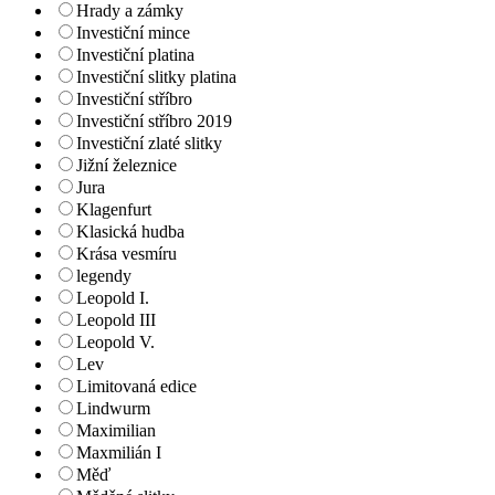
Hrady a zámky
Investiční mince
Investiční platina
Investiční slitky platina
Investiční stříbro
Investiční stříbro 2019
Investiční zlaté slitky
Jižní železnice
Jura
Klagenfurt
Klasická hudba
Krása vesmíru
legendy
Leopold I.
Leopold III
Leopold V.
Lev
Limitovaná edice
Lindwurm
Maximilian
Maxmilián I
Měď