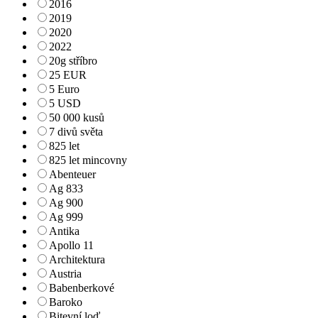
2016
2019
2020
2022
20g stříbro
25 EUR
5 Euro
5 USD
50 000 kusů
7 divů světa
825 let
825 let mincovny
Abenteuer
Ag 833
Ag 900
Ag 999
Antika
Apollo 11
Architektura
Austria
Babenberkové
Baroko
Bitevní loď