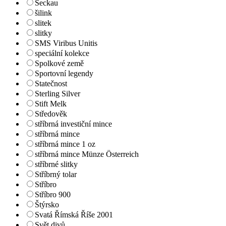
Seckau
šilink
slitek
slitky
SMS Viribus Unitis
speciální kolekce
Spolkové země
Sportovní legendy
Statečnost
Sterling Silver
Stift Melk
Středověk
stříbrná investiční mince
stříbrná mince
stříbrná mince 1 oz
stříbrná mince Münze Österreich
stříbrné slitky
Stříbrný tolar
Stříbro
Stříbro 900
Štýrsko
Svatá Římská Říše 2001
Svět divů