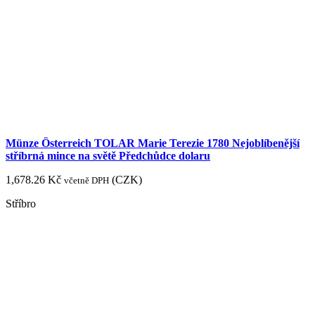
Münze Österreich TOLAR Marie Terezie 1780 Nejoblíbenější
stříbrná mince na světě Předchůdce dolaru
1,678.26
Kč
(
CZK
)
včetně DPH
Stříbro