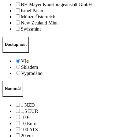
BH Mayer Kunstprageanstalt GmbH
Israel Palau
Münze Österreich
New Zealand Mint
Swissmint
Dostupnost
Vše
Skladem
Vyprodáno
Nominál
1 NZD
1,5 EUR
10 €
10 Euro
100 ATS
20 eur