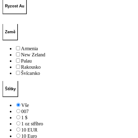
Ryzost Au
Země
Armenia
New Zeland
Palau
Rakousko
Švícarsko
Štítky
Vše
007
1 $
1 oz stříbro
10 EUR
10 Euro