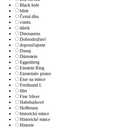
Black hole
blistr
Černá díra
comix
dárek
Dinosaurus
Dobrodružství
doporučujeme
Dunaj
Dürnstein
Eggenberg
Einstein Ring
Einsteinův prsten
Etue na mince
Ferdinand I.
film
Fine Silver
Habsburkové
Hellbrunn
historická mince
Historické mince
Historie