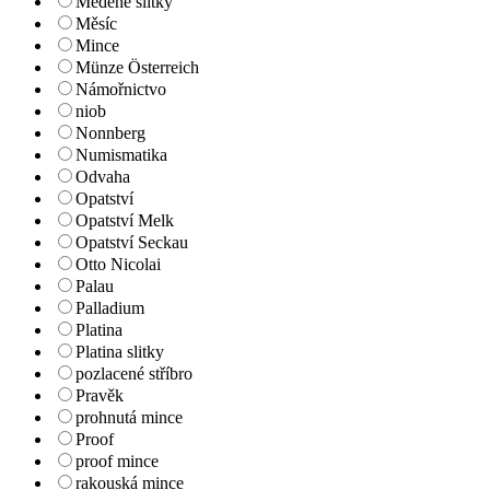
Měděné slitky
Měsíc
Mince
Münze Österreich
Námořnictvo
niob
Nonnberg
Numismatika
Odvaha
Opatství
Opatství Melk
Opatství Seckau
Otto Nicolai
Palau
Palladium
Platina
Platina slitky
pozlacené stříbro
Pravěk
prohnutá mince
Proof
proof mince
rakouská mince