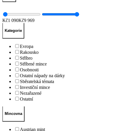
Kč
1 090
Kč
9 969
Kategorie
Evropa
Rakousko
Stříbro
Stříbrné mince
Osobnosti
Ostatní nápady na dárky
Sběratelská témata
Investiční mince
Nezařazené
Ostatní
Mincovna
Austrian mint