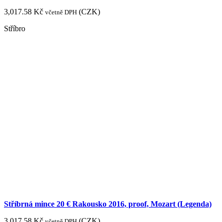
3,017.58
Kč
(
CZK
)
včetně DPH
Stříbro
Stříbrná mince 20 € Rakousko 2016, proof, Mozart (Legenda)
3,017.58
Kč
(
CZK
)
včetně DPH