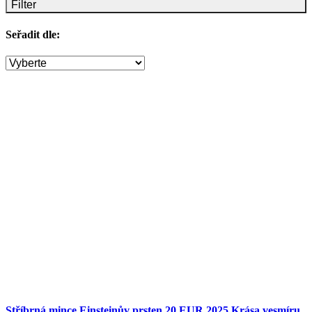
Filter
Seřadit dle:
Stříbrná mince Einsteinův prsten 20 EUR 2025 Krása vesmíru